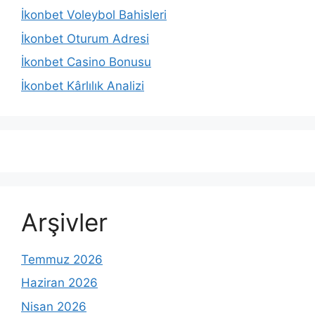
İkonbet Voleybol Bahisleri
İkonbet Oturum Adresi
İkonbet Casino Bonusu
İkonbet Kârlılık Analizi
Arşivler
Temmuz 2026
Haziran 2026
Nisan 2026