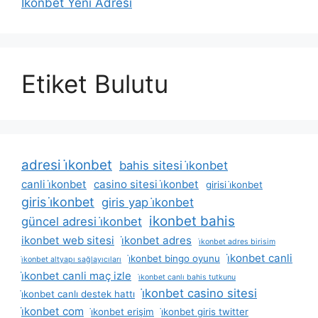
İkonbet Yeni Adresi
Etiket Bulutu
adresi i̇konbet
bahis sitesi i̇konbet
canli i̇konbet
casino sitesi i̇konbet
girisi i̇konbet
giris i̇konbet
giris yap i̇konbet
ikonbet bahis
güncel adresi i̇konbet
ikonbet web sitesi
i̇konbet adres
i̇konbet adres birisim
i̇konbet canli
i̇konbet bingo oyunu
i̇konbet altyapı sağlayıcıları
i̇konbet canli maç izle
i̇konbet canlı bahis tutkunu
i̇konbet casino sitesi
i̇konbet canlı destek hattı
i̇konbet com
i̇konbet erişim
i̇konbet giris twitter