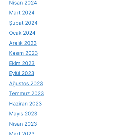
Nisan 2024
Mart 2024
Şubat 2024
Ocak 2024
Aralık 2023
Kasım 2023
Ekim 2023
Eylül 2023
Ağustos 2023
Temmuz 2023
Haziran 2023
Mayıs 2023
Nisan 2023
Mart 2023