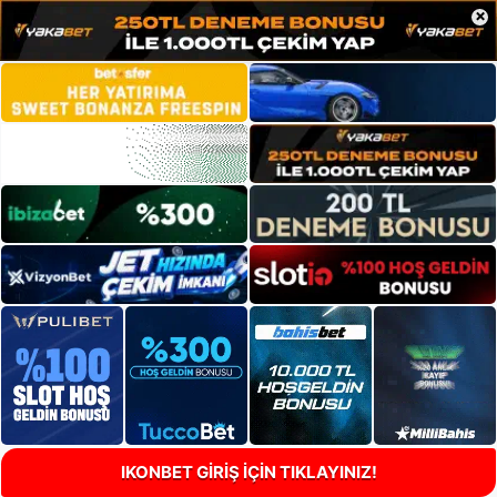
×
IKONBET GİRİŞ İÇİN TIKLAYINIZ!