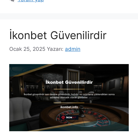
İkonbet Güvenilirdir
Ocak 25, 2025
Yazarı:
admin