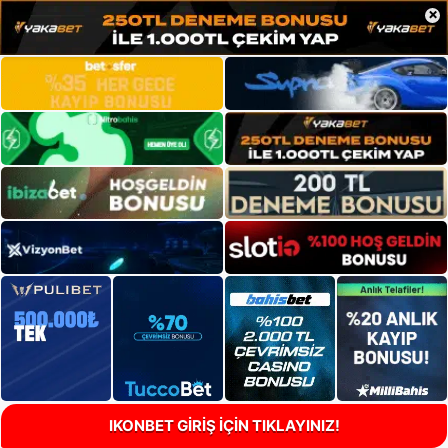
×
IKONBET GİRİŞ İÇİN TIKLAYINIZ!