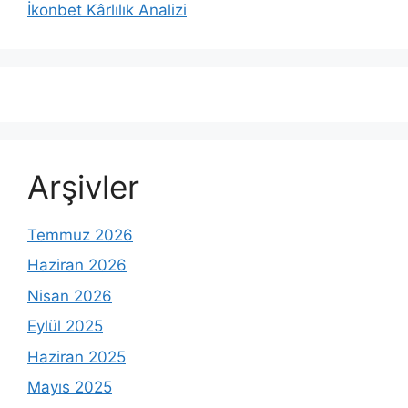
İkonbet Kârlılık Analizi
Arşivler
Temmuz 2026
Haziran 2026
Nisan 2026
Eylül 2025
Haziran 2025
Mayıs 2025