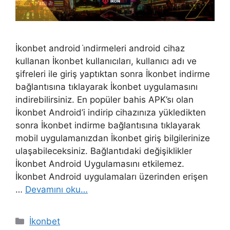
İkonbet android i̇ndirmeleri android cihaz
kullanan İkonbet kullanıcıları, kullanıcı adı ve
şifreleri ile giriş yaptıktan sonra İkonbet indirme
bağlantısına tıklayarak İkonbet uygulamasını
indirebilirsiniz. En popüler bahis APK’sı olan
İkonbet Android’i indirip cihazınıza yükledikten
sonra İkonbet indirme bağlantısına tıklayarak
mobil uygulamanızdan İkonbet giriş bilgilerinize
ulaşabileceksiniz. Bağlantıdaki değişiklikler
İkonbet Android Uygulamasını etkilemez.
İkonbet Android uygulamaları üzerinden erişen
…
Devamını oku…
Kategoriler
İkonbet