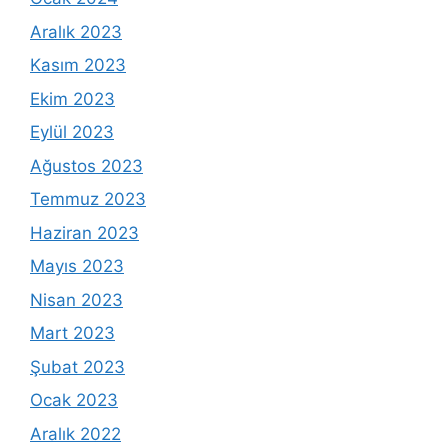
Aralık 2023
Kasım 2023
Ekim 2023
Eylül 2023
Ağustos 2023
Temmuz 2023
Haziran 2023
Mayıs 2023
Nisan 2023
Mart 2023
Şubat 2023
Ocak 2023
Aralık 2022