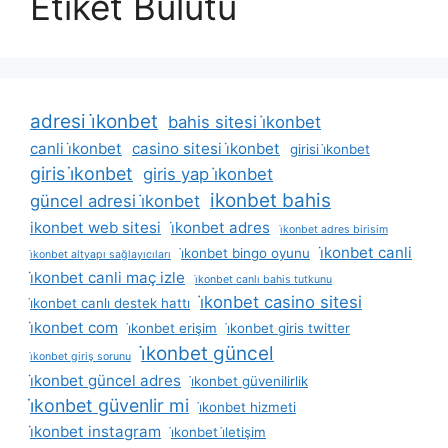
Etiket Bulutu
adresi i̇konbet
bahis sitesi i̇konbet
canli i̇konbet
casino sitesi i̇konbet
girisi i̇konbet
giris i̇konbet
giris yap i̇konbet
ikonbet bahis
güncel adresi i̇konbet
ikonbet web sitesi
i̇konbet adres
i̇konbet adres birisim
i̇konbet canli
i̇konbet bingo oyunu
i̇konbet altyapı sağlayıcıları
i̇konbet canli maç izle
i̇konbet canlı bahis tutkunu
i̇konbet casino sitesi
i̇konbet canlı destek hattı
i̇konbet com
i̇konbet erişim
i̇konbet giris twitter
i̇konbet güncel
i̇konbet giriş sorunu
i̇konbet güncel adres
i̇konbet güvenilirlik
i̇konbet güvenlir mi
i̇konbet hizmeti
i̇konbet instagram
i̇konbet i̇letişim