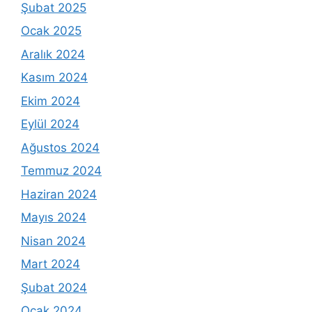
Şubat 2025
Ocak 2025
Aralık 2024
Kasım 2024
Ekim 2024
Eylül 2024
Ağustos 2024
Temmuz 2024
Haziran 2024
Mayıs 2024
Nisan 2024
Mart 2024
Şubat 2024
Ocak 2024