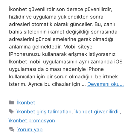
İkonbet güvenilirdir son derece güvenilirdir,
hızlıdır ve uygulama yüklendikten sonra
adresleri otomatik olarak günceller. Bu, canlı
bahis sitelerinin ikamet değişikliği sonrasında
adreslerini güncellemelerine gerek olmadığı
anlamına gelmektedir. Mobil siteye
iPhone’unuzu kullanarak erişmek istiyorsanız
İkonbet mobil uygulamasının aynı zamanda iOS
uygulaması da olması nedeniyle iPhone
kullanıcıları için bir sorun olmadığını belirtmek
isterim. Ayrıca bu cihazlar için …
Devamını oku…
Kategoriler
İkonbet
Etiketler
i̇konbet giriş talimatları
,
i̇konbet güvenilirdir
,
i̇konbet promosyon
Yorum yap