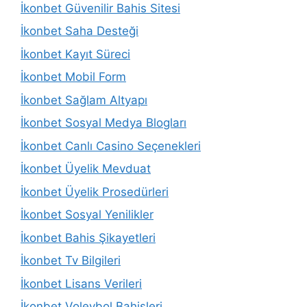
İkonbet Güvenilir Bahis Sitesi
İkonbet Saha Desteği
İkonbet Kayıt Süreci
İkonbet Mobil Form
İkonbet Sağlam Altyapı
İkonbet Sosyal Medya Blogları
İkonbet Canlı Casino Seçenekleri
İkonbet Üyelik Mevduat
İkonbet Üyelik Prosedürleri
İkonbet Sosyal Yenilikler
İkonbet Bahis Şikayetleri
İkonbet Tv Bilgileri
İkonbet Lisans Verileri
İkonbet Voleybol Bahisleri