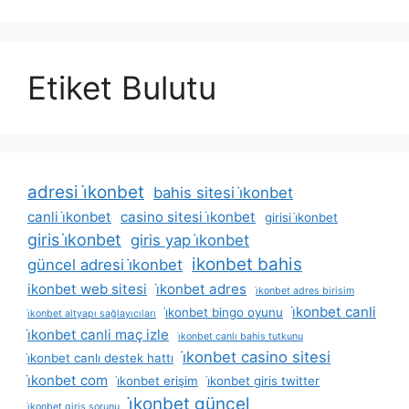
Etiket Bulutu
adresi i̇konbet
bahis sitesi i̇konbet
canli i̇konbet
casino sitesi i̇konbet
girisi i̇konbet
giris i̇konbet
giris yap i̇konbet
ikonbet bahis
güncel adresi i̇konbet
ikonbet web sitesi
i̇konbet adres
i̇konbet adres birisim
i̇konbet canli
i̇konbet bingo oyunu
i̇konbet altyapı sağlayıcıları
i̇konbet canli maç izle
i̇konbet canlı bahis tutkunu
i̇konbet casino sitesi
i̇konbet canlı destek hattı
i̇konbet com
i̇konbet erişim
i̇konbet giris twitter
i̇konbet güncel
i̇konbet giriş sorunu