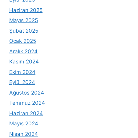
Haziran 2025
Mayıs 2025
Şubat 2025
Ocak 2025
Aralık 2024
Kasım 2024
Ekim 2024
Eylül 2024
Ağustos 2024
Temmuz 2024
Haziran 2024
Mayıs 2024
Nisan 2024