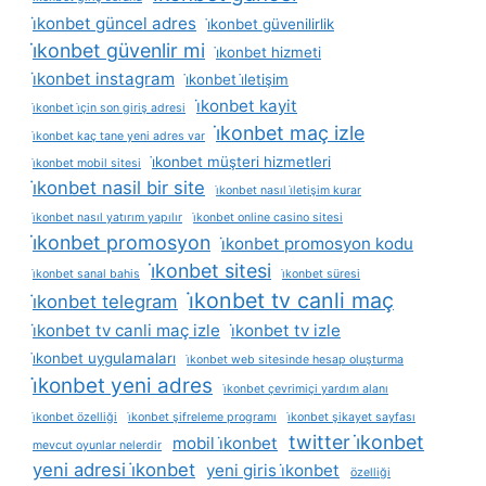
i̇konbet güncel adres
i̇konbet güvenilirlik
i̇konbet güvenlir mi
i̇konbet hizmeti
i̇konbet instagram
i̇konbet i̇letişim
i̇konbet kayit
i̇konbet i̇çin son giriş adresi
i̇konbet maç izle
i̇konbet kaç tane yeni adres var
i̇konbet müşteri hizmetleri
i̇konbet mobil sitesi
i̇konbet nasil bir site
i̇konbet nasıl i̇letişim kurar
i̇konbet nasıl yatırım yapılır
i̇konbet online casino sitesi
i̇konbet promosyon
i̇konbet promosyon kodu
i̇konbet sitesi
i̇konbet sanal bahis
i̇konbet süresi
i̇konbet tv canli maç
i̇konbet telegram
i̇konbet tv canli maç izle
i̇konbet tv izle
i̇konbet uygulamaları
i̇konbet web sitesinde hesap oluşturma
i̇konbet yeni adres
i̇konbet çevrimiçi yardım alanı
i̇konbet özelliği
i̇konbet şifreleme programı
i̇konbet şikayet sayfası
twitter i̇konbet
mobil i̇konbet
mevcut oyunlar nelerdir
yeni adresi i̇konbet
yeni giris i̇konbet
özelliği