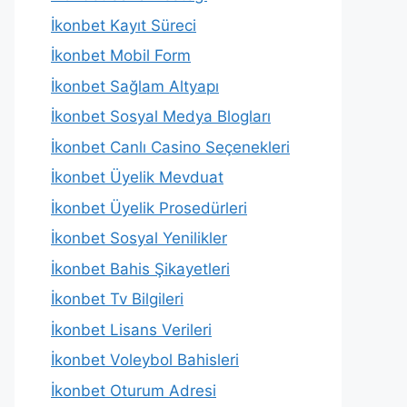
İkonbet Kayıt Süreci
İkonbet Mobil Form
İkonbet Sağlam Altyapı
İkonbet Sosyal Medya Blogları
İkonbet Canlı Casino Seçenekleri
İkonbet Üyelik Mevduat
İkonbet Üyelik Prosedürleri
İkonbet Sosyal Yenilikler
İkonbet Bahis Şikayetleri
İkonbet Tv Bilgileri
İkonbet Lisans Verileri
İkonbet Voleybol Bahisleri
İkonbet Oturum Adresi