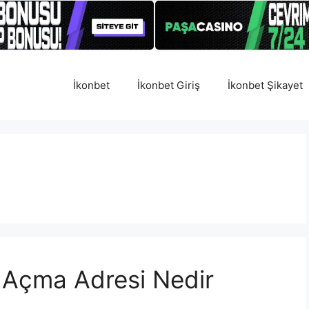
İkonbet
İkonbet Giriş
İkonbet Şikayet
 Açma Adresi Nedir