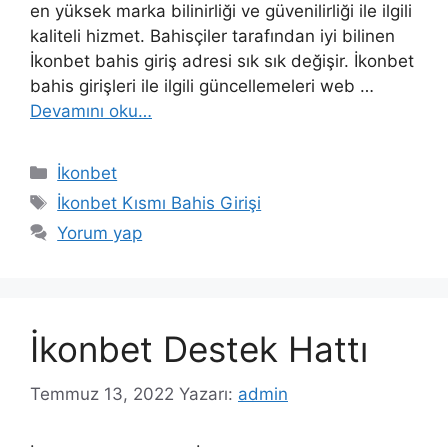
en yüksek marka bilinirliği ve güvenilirliği ile ilgili
kaliteli hizmet. Bahisçiler tarafından iyi bilinen
İkonbet bahis giriş adresi sık sık değişir. İkonbet
bahis girişleri ile ilgili güncellemeleri web …
Devamını oku…
Kategoriler
İkonbet
Etiketler
İkonbet Kısmı Bahis Girişi
Yorum yap
İkonbet Destek Hattı
Temmuz 13, 2022
Yazarı:
admin