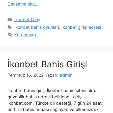
Devamını oku…
Kategoriler
İkonbet Giriş
Etiketler
İkonbet bahis oyunları
,
İkonbet girişi adresi
Yorum yap
İkonbet Bahis Girişi
Temmuz 16, 2022
Yazarı:
admin
İkonbet bahis girişi İkonbet bahis sitesi oldu,
güvenilir bahis adresi belirlendi, giriş
İkonbet.com, Türkçe dil desteği, 7 gün 24 saat,
en hızlı bahis firması sağlayan ve ülkemizdeki