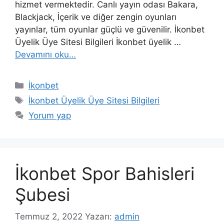
hizmet vermektedir. Canlı yayın odası Bakara,
Blackjack, İçerik ve diğer zengin oyunları
yayınlar, tüm oyunlar güçlü ve güvenilir. İkonbet
Üyelik Üye Sitesi Bilgileri İkonbet üyelik …
Devamını oku…
Kategoriler
İkonbet
Etiketler
İkonbet Üyelik Üye Sitesi Bilgileri
Yorum yap
İkonbet Spor Bahisleri
Şubesi
Temmuz 2, 2022
Yazarı:
admin