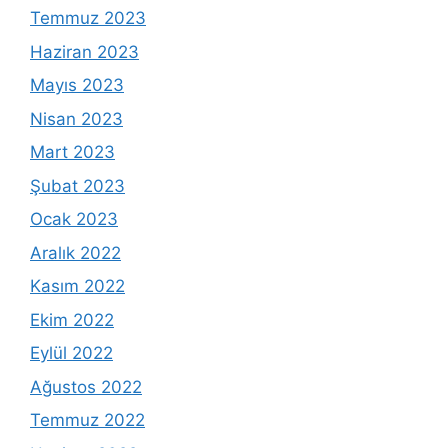
Temmuz 2023
Haziran 2023
Mayıs 2023
Nisan 2023
Mart 2023
Şubat 2023
Ocak 2023
Aralık 2022
Kasım 2022
Ekim 2022
Eylül 2022
Ağustos 2022
Temmuz 2022