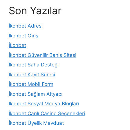
Son Yazılar
İkonbet Adresi
İkonbet Giriş
İkonbet
İkonbet Güvenilir Bahis Sitesi
İkonbet Saha Desteği
İkonbet Kayıt Süreci
İkonbet Mobil Form
İkonbet Sağlam Altyapı
İkonbet Sosyal Medya Blogları
İkonbet Canlı Casino Seçenekleri
İkonbet Üyelik Mevduat