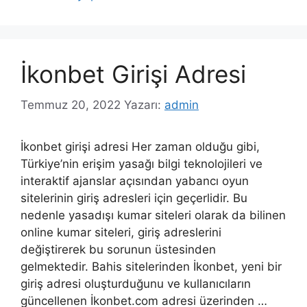
İkonbet Girişi Adresi
Temmuz 20, 2022
Yazarı:
admin
İkonbet girişi adresi Her zaman olduğu gibi,
Türkiye’nin erişim yasağı bilgi teknolojileri ve
interaktif ajanslar açısından yabancı oyun
sitelerinin giriş adresleri için geçerlidir. Bu
nedenle yasadışı kumar siteleri olarak da bilinen
online kumar siteleri, giriş adreslerini
değiştirerek bu sorunun üstesinden
gelmektedir. Bahis sitelerinden İkonbet, yeni bir
giriş adresi oluşturduğunu ve kullanıcıların
güncellenen İkonbet.com adresi üzerinden …