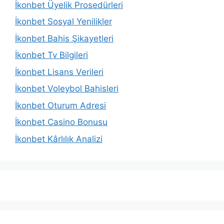
İkonbet Üyelik Prosedürleri
İkonbet Sosyal Yenilikler
İkonbet Bahis Şikayetleri
İkonbet Tv Bilgileri
İkonbet Lisans Verileri
İkonbet Voleybol Bahisleri
İkonbet Oturum Adresi
İkonbet Casino Bonusu
İkonbet Kârlılık Analizi