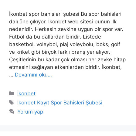
İkonbet spor bahisleri şubesi Bu spor bahisleri
dalı öne çıkıyor. İkonbet web sitesi bunun ilk
nedenidir. Herkesin zevkine uygun bir spor var.
Futbol da bu dallardan biridir. Listede
basketbol, ​​voleybol, plaj voleybolu, boks, golf
ve kriket gibi birçok farklı branş yer alıyor.
Çeşitlerinin bu kadar çok olması her zevke hitap
etmesini sağlayan etkenlerden biridir. İkonbet,
…
Devamını oku…
Kategoriler
İkonbet
Etiketler
İkonbet Kayıt Spor Bahisleri Şubesi
Yorum yap