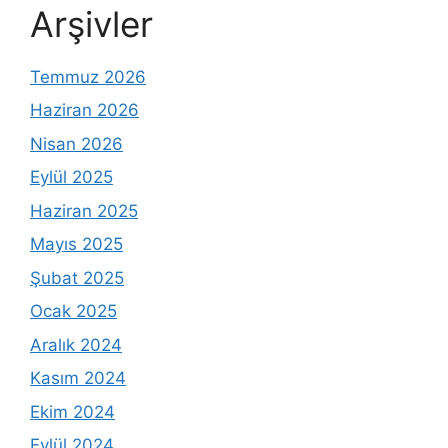
Arşivler
Temmuz 2026
Haziran 2026
Nisan 2026
Eylül 2025
Haziran 2025
Mayıs 2025
Şubat 2025
Ocak 2025
Aralık 2024
Kasım 2024
Ekim 2024
Eylül 2024