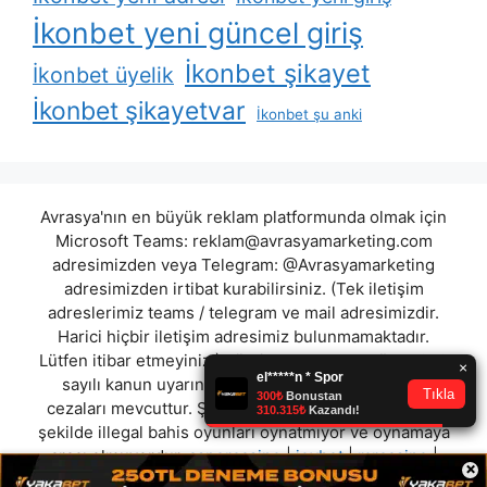
İkonbet yeni güncel giriş
İkonbet şikayet
İkonbet üyelik
İkonbet şikayetvar
İkonbet şu anki
Avrasya'nın en büyük reklam platformunda olmak için
Microsoft Teams:
reklam@avrasyamarketing.com
adresimizden veya Telegram: @Avrasyamarketing
adresimizden irtibat kurabilirsiniz. (Tek iletişim
adreslerimiz teams / telegram ve mail adresimizdir.
Harici hiçbir iletişim adresimiz bulunmamaktadır.
Lütfen itibar etmeyiniz.) Türkiye yasalarına göre 7258
sayılı kanun uyarınca yasa dışı bahis oynamanın
cezaları mevcuttur. Şu an bulunduğunuz site hiç bir
şekilde illegal bahis oyunları oynatmıyor ve oynamaya
aracı olmuyordur.
aspercasino
|
joybet
|
mrcasino
|
×
fcmoon
|
hellbet
|
rodezbet
|
sportempire
|
piabet