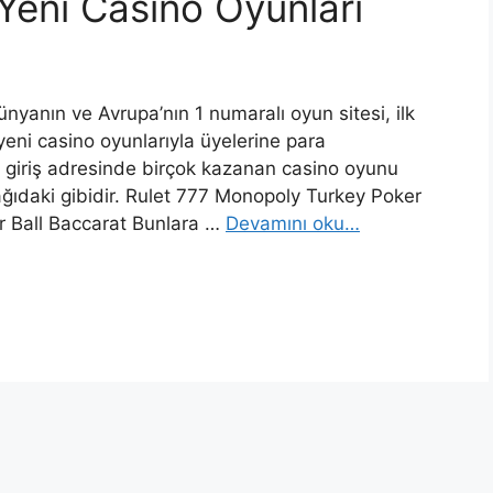
 Yeni Casino Oyunları
ünyanın ve Avrupa’nın 1 numaralı oyun sitesi, ilk
yeni casino oyunlarıyla üyelerine para
giriş adresinde birçok kazanan casino oyunu
ğıdaki gibidir. Rulet 777 Monopoly Turkey Poker
r Ball Baccarat Bunlara …
Devamını oku…