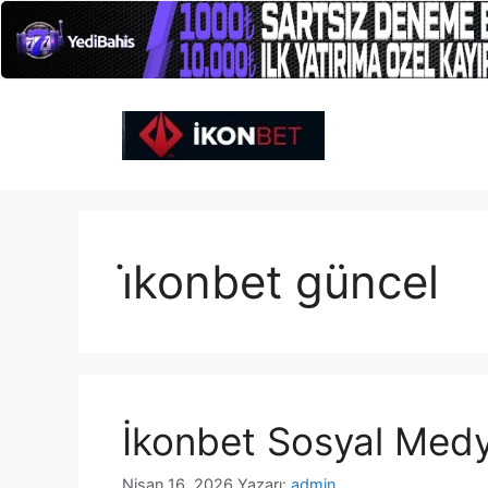
İçeriğe
atla
i̇konbet güncel
İkonbet Sosyal Medy
Nisan 16, 2026
Yazarı:
admin