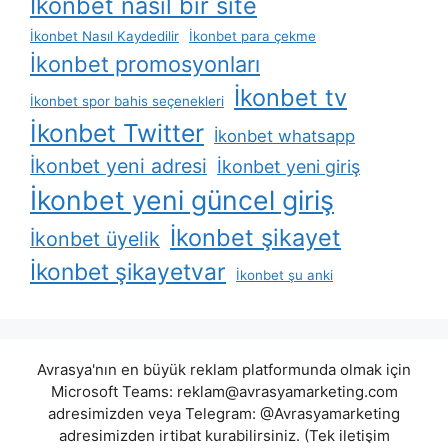
İkonbet nasıl bir site
İkonbet Nasıl Kaydedilir
İkonbet para çekme
İkonbet promosyonları
İkonbet tv
İkonbet spor bahis seçenekleri
İkonbet Twitter
İkonbet whatsapp
İkonbet yeni adresi
İkonbet yeni giriş
İkonbet yeni güncel giriş
İkonbet şikayet
İkonbet üyelik
İkonbet şikayetvar
İkonbet şu anki
Avrasya'nın en büyük reklam platformunda olmak için
Microsoft Teams:
reklam@avrasyamarketing.com
adresimizden veya Telegram: @Avrasyamarketing
adresimizden irtibat kurabilirsiniz. (Tek iletişim