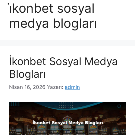
i̇konbet sosyal
medya blogları
İkonbet Sosyal Medya
Blogları
Nisan 16, 2026
Yazarı:
admin