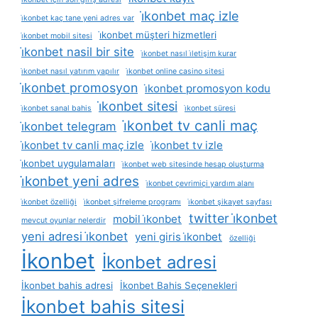
i̇konbet maç izle
i̇konbet kaç tane yeni adres var
i̇konbet müşteri hizmetleri
i̇konbet mobil sitesi
i̇konbet nasil bir site
i̇konbet nasıl i̇letişim kurar
i̇konbet nasıl yatırım yapılır
i̇konbet online casino sitesi
i̇konbet promosyon
i̇konbet promosyon kodu
i̇konbet sitesi
i̇konbet sanal bahis
i̇konbet süresi
i̇konbet tv canli maç
i̇konbet telegram
i̇konbet tv canli maç izle
i̇konbet tv izle
i̇konbet uygulamaları
i̇konbet web sitesinde hesap oluşturma
i̇konbet yeni adres
i̇konbet çevrimiçi yardım alanı
i̇konbet özelliği
i̇konbet şifreleme programı
i̇konbet şikayet sayfası
twitter i̇konbet
mobil i̇konbet
mevcut oyunlar nelerdir
yeni adresi i̇konbet
yeni giris i̇konbet
özelliği
İkonbet
İkonbet adresi
İkonbet bahis adresi
İkonbet Bahis Seçenekleri
İkonbet bahis sitesi