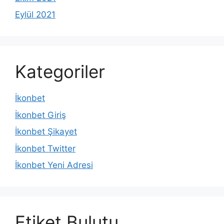
Eylül 2021
Kategoriler
İkonbet
İkonbet Giriş
İkonbet Şikayet
İkonbet Twitter
İkonbet Yeni Adresi
Etiket Bulutu