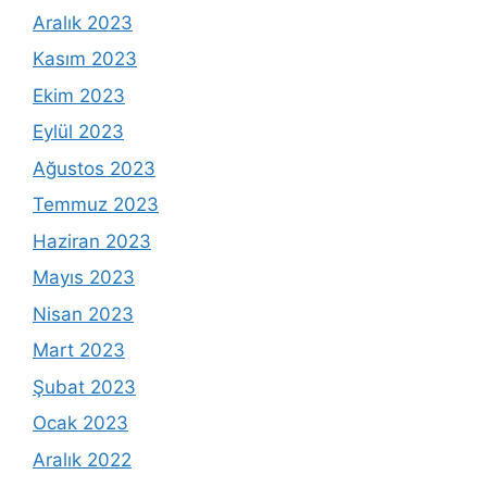
Aralık 2023
Kasım 2023
Ekim 2023
Eylül 2023
Ağustos 2023
Temmuz 2023
Haziran 2023
Mayıs 2023
Nisan 2023
Mart 2023
Şubat 2023
Ocak 2023
Aralık 2022