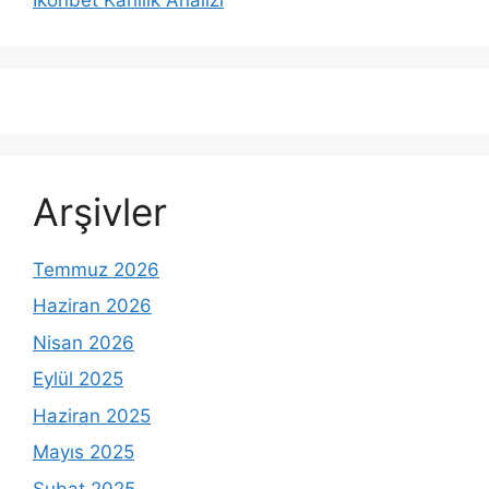
Arşivler
Temmuz 2026
Haziran 2026
Nisan 2026
Eylül 2025
Haziran 2025
Mayıs 2025
Şubat 2025