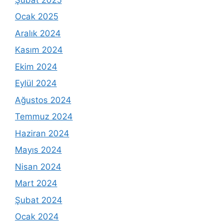
Ocak 2025
Aralık 2024
Kasım 2024
Ekim 2024
Eylül 2024
Ağustos 2024
Temmuz 2024
Haziran 2024
Mayıs 2024
Nisan 2024
Mart 2024
Şubat 2024
Ocak 2024