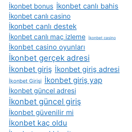
İkonbet canlı bahis
İkonbet bonus
İkonbet canlı casino
İkonbet canlı destek
İkonbet canlı maç izleme
İkonbet casino
İkonbet casino oyunları
İkonbet gerçek adresi
İkonbet giriş
İkonbet giriş adresi
İkonbet giriş yap
İkonbet Girişi
İkonbet güncel adresi
İkonbet güncel giriş
İkonbet güvenilir mi
İkonbet kaç oldu