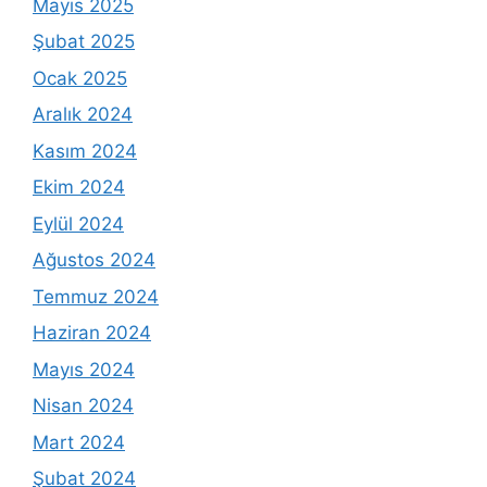
Mayıs 2025
Şubat 2025
Ocak 2025
Aralık 2024
Kasım 2024
Ekim 2024
Eylül 2024
Ağustos 2024
Temmuz 2024
Haziran 2024
Mayıs 2024
Nisan 2024
Mart 2024
Şubat 2024