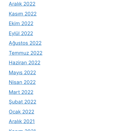
Aralık 2022
Kasım 2022
Ekim 2022
Eylül 2022
Ağustos 2022
Temmuz 2022
Haziran 2022
Mayıs 2022
Nisan 2022
Mart 2022
Şubat 2022
Ocak 2022
Aralık 2021