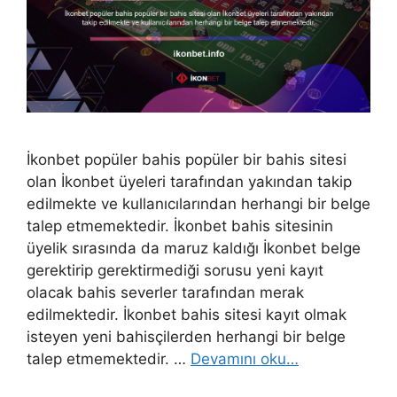
İkonbet popüler bahis popüler bir bahis sitesi
olan İkonbet üyeleri tarafından yakından takip
edilmekte ve kullanıcılarından herhangi bir belge
talep etmemektedir. İkonbet bahis sitesinin
üyelik sırasında da maruz kaldığı İkonbet belge
gerektirip gerektirmediği sorusu yeni kayıt
olacak bahis severler tarafından merak
edilmektedir. İkonbet bahis sitesi kayıt olmak
isteyen yeni bahisçilerden herhangi bir belge
talep etmemektedir. …
Devamını oku…