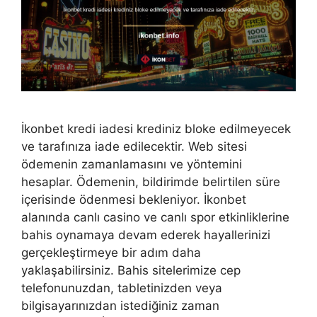
İkonbet kredi iadesi krediniz bloke edilmeyecek
ve tarafınıza iade edilecektir. Web sitesi
ödemenin zamanlamasını ve yöntemini
hesaplar. Ödemenin, bildirimde belirtilen süre
içerisinde ödenmesi bekleniyor. İkonbet
alanında canlı casino ve canlı spor etkinliklerine
bahis oynamaya devam ederek hayallerinizi
gerçekleştirmeye bir adım daha
yaklaşabilirsiniz. Bahis sitelerimize cep
telefonunuzdan, tabletinizden veya
bilgisayarınızdan istediğiniz zaman