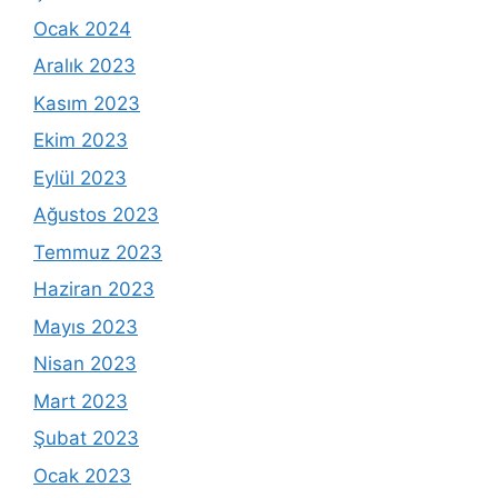
Ocak 2024
Aralık 2023
Kasım 2023
Ekim 2023
Eylül 2023
Ağustos 2023
Temmuz 2023
Haziran 2023
Mayıs 2023
Nisan 2023
Mart 2023
Şubat 2023
Ocak 2023