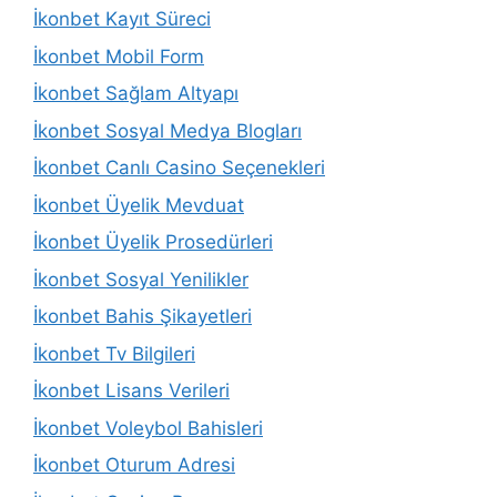
İkonbet Kayıt Süreci
İkonbet Mobil Form
İkonbet Sağlam Altyapı
İkonbet Sosyal Medya Blogları
İkonbet Canlı Casino Seçenekleri
İkonbet Üyelik Mevduat
İkonbet Üyelik Prosedürleri
İkonbet Sosyal Yenilikler
İkonbet Bahis Şikayetleri
İkonbet Tv Bilgileri
İkonbet Lisans Verileri
İkonbet Voleybol Bahisleri
İkonbet Oturum Adresi