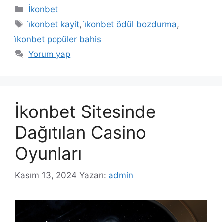
Kategoriler
İkonbet
Etiketler
i̇konbet kayit
,
i̇konbet ödül bozdurma
,
i̇konbet popüler bahis
Yorum yap
İkonbet Sitesinde
Dağıtılan Casino
Oyunları
Kasım 13, 2024
Yazarı:
admin