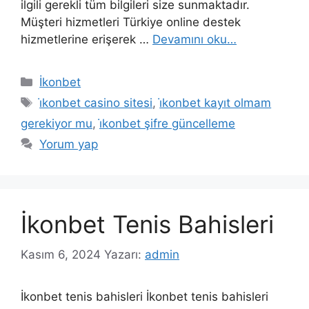
ilgili gerekli tüm bilgileri size sunmaktadır.
Müşteri hizmetleri Türkiye online destek
hizmetlerine erişerek …
Devamını oku…
Kategoriler
İkonbet
Etiketler
i̇konbet casino sitesi
,
i̇konbet kayıt olmam
gerekiyor mu
,
i̇konbet şifre güncelleme
Yorum yap
İkonbet Tenis Bahisleri
Kasım 6, 2024
Yazarı:
admin
İkonbet tenis bahisleri İkonbet tenis bahisleri