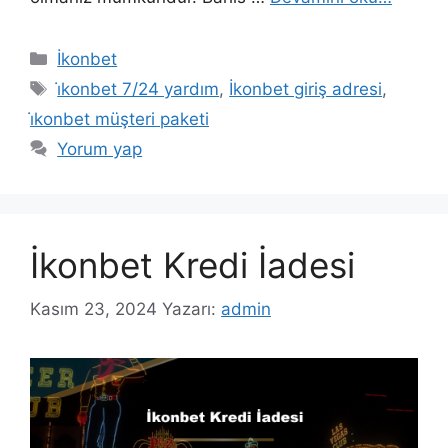
Kategoriler
İkonbet
Etiketler
i̇konbet 7/24 yardım
,
İkonbet giriş adresi
,
i̇konbet müşteri paketi
Yorum yap
İkonbet Kredi İadesi
Kasım 23, 2024
Yazarı:
admin