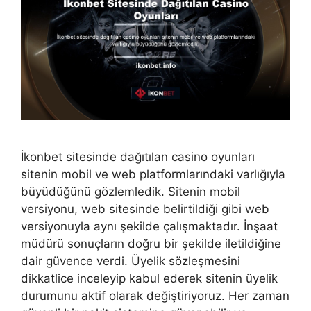
İkonbet sitesinde dağıtılan casino oyunları
sitenin mobil ve web platformlarındaki varlığıyla
büyüdüğünü gözlemledik. Sitenin mobil
versiyonu, web sitesinde belirtildiği gibi web
versiyonuyla aynı şekilde çalışmaktadır. İnşaat
müdürü sonuçların doğru bir şekilde iletildiğine
dair güvence verdi. Üyelik sözleşmesini
dikkatlice inceleyip kabul ederek sitenin üyelik
durumunu aktif olarak değiştiriyoruz. Her zaman