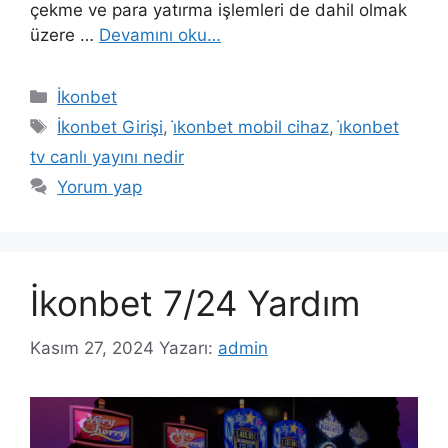
çekme ve para yatırma işlemleri de dahil olmak
üzere …
Devamını oku…
Kategoriler
İkonbet
Etiketler
İkonbet Girişi
,
i̇konbet mobil cihaz
,
i̇konbet
tv canlı yayını nedir
Yorum yap
İkonbet 7/24 Yardım
Kasım 27, 2024
Yazarı:
admin