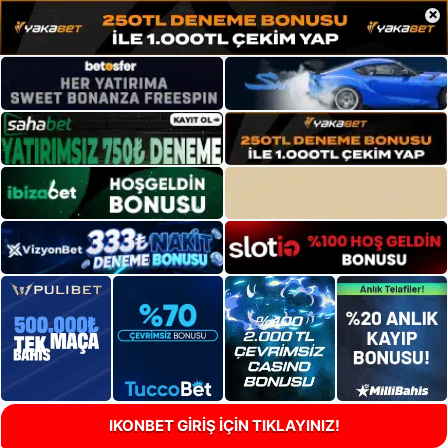
×
IKONBET GİRİŞ İÇİN TIKLAYINIZ!