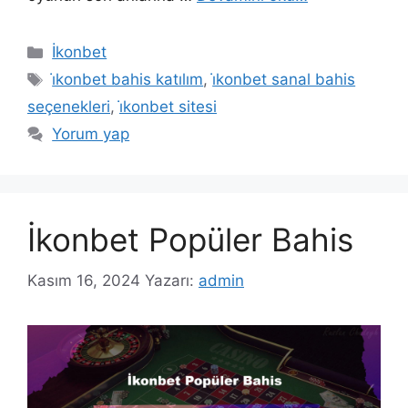
Kategoriler
İkonbet
Etiketler
i̇konbet bahis katılım
,
i̇konbet sanal bahis
seçenekleri
,
i̇konbet sitesi
Yorum yap
İkonbet Popüler Bahis
Kasım 16, 2024
Yazarı:
admin