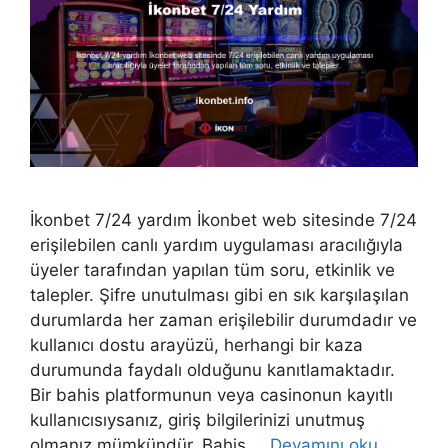
İkonbet 7/24 yardım İkonbet web sitesinde 7/24
erişilebilen canlı yardım uygulaması aracılığıyla
üyeler tarafından yapılan tüm soru, etkinlik ve
talepler. Şifre unutulması gibi en sık karşılaşılan
durumlarda her zaman erişilebilir durumdadır ve
kullanıcı dostu arayüzü, herhangi bir kaza
durumunda faydalı olduğunu kanıtlamaktadır.
Bir bahis platformunun veya casinonun kayıtlı
kullanıcısıysanız, giriş bilgilerinizi unutmuş
olmanız mümkündür. Bahis …
Devamını oku…