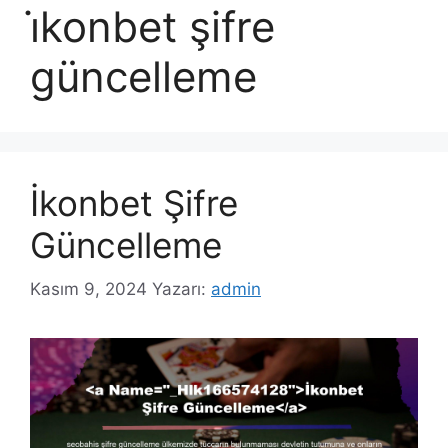
i̇konbet şifre
güncelleme
İkonbet Şifre
Güncelleme
Kasım 9, 2024
Yazarı:
admin