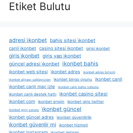
Etiket Bulutu
adresi i̇konbet
bahis sitesi i̇konbet
canli i̇konbet
casino sitesi i̇konbet
girisi i̇konbet
giris i̇konbet
giris yap i̇konbet
ikonbet bahis
güncel adresi i̇konbet
ikonbet web sitesi
i̇konbet adres
i̇konbet adres birisim
i̇konbet canli
i̇konbet bingo oyunu
i̇konbet altyapı sağlayıcıları
i̇konbet canli maç izle
i̇konbet canlı bahis tutkunu
i̇konbet casino sitesi
i̇konbet canlı destek hattı
i̇konbet com
i̇konbet erişim
i̇konbet giris twitter
i̇konbet güncel
i̇konbet giriş sorunu
i̇konbet güncel adres
i̇konbet güvenilirlik
i̇konbet güvenlir mi
i̇konbet hizmeti
i̇konbet instagram
i̇konbet i̇letişim