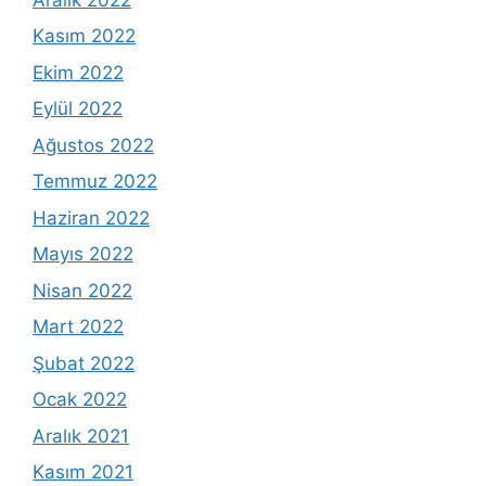
Kasım 2022
Ekim 2022
Eylül 2022
Ağustos 2022
Temmuz 2022
Haziran 2022
Mayıs 2022
Nisan 2022
Mart 2022
Şubat 2022
Ocak 2022
Aralık 2021
Kasım 2021