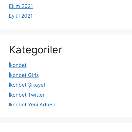
Ekim 2021
Eylül 2021
Kategoriler
İkonbet
İkonbet Giriş
İkonbet Şikayet
İkonbet Twitter
İkonbet Yeni Adresi