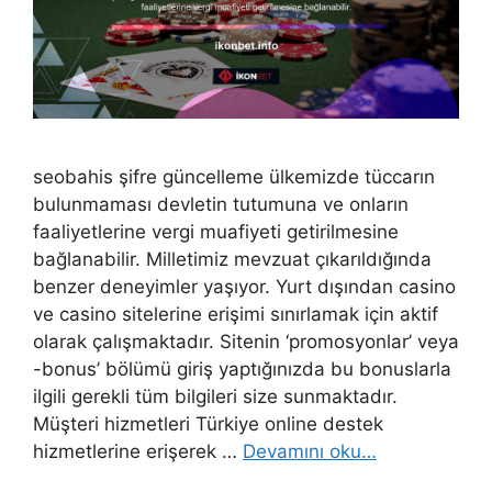
seobahis şifre güncelleme ülkemizde tüccarın
bulunmaması devletin tutumuna ve onların
faaliyetlerine vergi muafiyeti getirilmesine
bağlanabilir. Milletimiz mevzuat çıkarıldığında
benzer deneyimler yaşıyor. Yurt dışından casino
ve casino sitelerine erişimi sınırlamak için aktif
olarak çalışmaktadır. Sitenin ‘promosyonlar’ veya
-bonus’ bölümü giriş yaptığınızda bu bonuslarla
ilgili gerekli tüm bilgileri size sunmaktadır.
Müşteri hizmetleri Türkiye online destek
hizmetlerine erişerek …
Devamını oku…