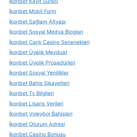
İkonbet Kayıt Süreci
İkonbet Mobil Form
İkonbet Sağlam Altyapı
İkonbet Sosyal Medya Blogları
İkonbet Canlı Casino Seçenekleri
İkonbet Üyelik Mevduat
İkonbet Üyelik Prosedürleri
İkonbet Sosyal Yenilikler
İkonbet Bahis Şikayetleri
İkonbet Tv Bilgileri
İkonbet Lisans Verileri
İkonbet Voleybol Bahisleri
İkonbet Oturum Adresi
İkonbet Casino Bonusu