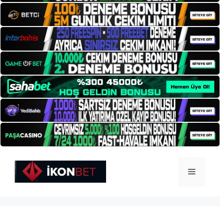
İçeriğe
atla
Menü