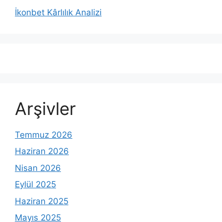
İkonbet Kârlılık Analizi
Arşivler
Temmuz 2026
Haziran 2026
Nisan 2026
Eylül 2025
Haziran 2025
Mayıs 2025