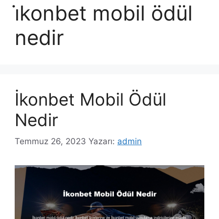
i̇konbet mobil ödül
nedir
İkonbet Mobil Ödül
Nedir
Temmuz 26, 2023
Yazarı:
admin