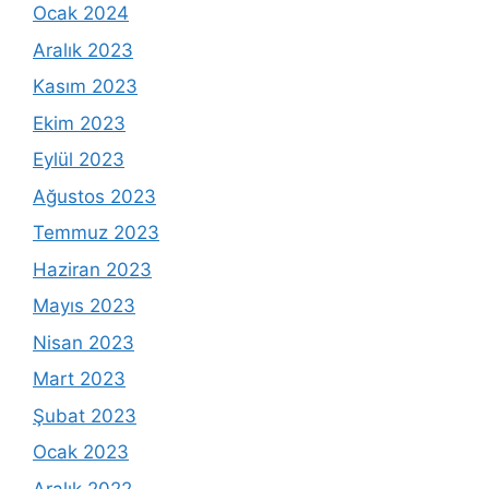
Ocak 2024
Aralık 2023
Kasım 2023
Ekim 2023
Eylül 2023
Ağustos 2023
Temmuz 2023
Haziran 2023
Mayıs 2023
Nisan 2023
Mart 2023
Şubat 2023
Ocak 2023
Aralık 2022