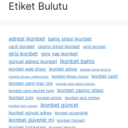
Etiket Bulutu
adresi i̇konbet
bahis sitesi i̇konbet
canli i̇konbet
casino sitesi i̇konbet
girisi i̇konbet
giris i̇konbet
giris yap i̇konbet
ikonbet bahis
güncel adresi i̇konbet
ikonbet web sitesi
i̇konbet adres
i̇konbet adres birisim
i̇konbet canli
i̇konbet bingo oyunu
i̇konbet altyapı sağlayıcıları
i̇konbet canli maç izle
i̇konbet canlı bahis tutkunu
i̇konbet casino sitesi
i̇konbet canlı destek hattı
i̇konbet com
i̇konbet erişim
i̇konbet giris twitter
i̇konbet güncel
i̇konbet giriş sorunu
i̇konbet güncel adres
i̇konbet güvenilirlik
i̇konbet güvenlir mi
i̇konbet hizmeti
i̇konbet instagram
i̇konbet i̇letişim