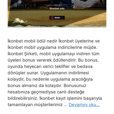
İkonbet mobil ödül nedir İkonbet üyelerine ve
İkonbet mobil uygulama indiricilerine müjde.
İkonbet Şirketi, mobil uygulamayı indiren tüm
üyeleri bonus vererek ödüllendirir. Bu bonus,
oyunda heyecan verici teklifler ve bedava
dönüşler sunar. Uygulamanın indirilmesi
kolaydır, bu nedenle uygulama aracılığıyla
bonus almanız da kolaydır. Bonusunuz
hesabınıza geçmediyse canlı desteğe
bildirebilirsiniz. İkonbet kayıt işlemini başarıyla
tamamlayan müşterilerimiz …
Devamını oku…