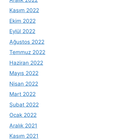
Kasım 2022
Ekim 2022
Eylül 2022
Ağustos 2022
Temmuz 2022
Haziran 2022
Mayıs 2022
Nisan 2022
Mart 2022
Şubat 2022
Ocak 2022
Aralık 2021
Kasım 2021