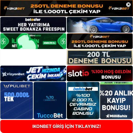
×
IKONBET GİRİŞ İÇİN TIKLAYINIZ!