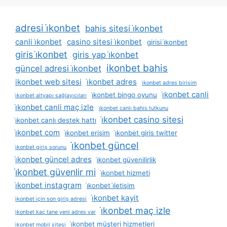
adresi i̇konbet
bahis sitesi i̇konbet
canli i̇konbet
casino sitesi i̇konbet
girisi i̇konbet
giris i̇konbet
giris yap i̇konbet
ikonbet bahis
güncel adresi i̇konbet
ikonbet web sitesi
i̇konbet adres
i̇konbet adres birisim
i̇konbet canli
i̇konbet bingo oyunu
i̇konbet altyapı sağlayıcıları
i̇konbet canli maç izle
i̇konbet canlı bahis tutkunu
i̇konbet casino sitesi
i̇konbet canlı destek hattı
i̇konbet com
i̇konbet erişim
i̇konbet giris twitter
i̇konbet güncel
i̇konbet giriş sorunu
i̇konbet güncel adres
i̇konbet güvenilirlik
i̇konbet güvenlir mi
i̇konbet hizmeti
i̇konbet instagram
i̇konbet i̇letişim
i̇konbet kayit
i̇konbet i̇çin son giriş adresi
i̇konbet maç izle
i̇konbet kaç tane yeni adres var
i̇konbet müşteri hizmetleri
i̇konbet mobil sitesi