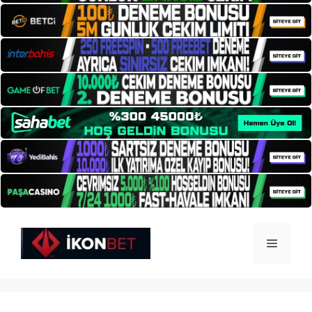
İçeriğe
atla
Menü