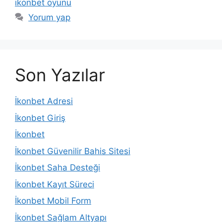
i̇konbet oyunu
Yorum yap
Son Yazılar
İkonbet Adresi
İkonbet Giriş
İkonbet
İkonbet Güvenilir Bahis Sitesi
İkonbet Saha Desteği
İkonbet Kayıt Süreci
İkonbet Mobil Form
İkonbet Sağlam Altyapı