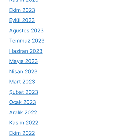
Ekim 2023
Eylül 2023
Ağustos 2023
Temmuz 2023
Haziran 2023
Mayıs 2023
Nisan 2023
Mart 2023
Şubat 2023
Ocak 2023
Aralık 2022
Kasım 2022
Ekim 2022