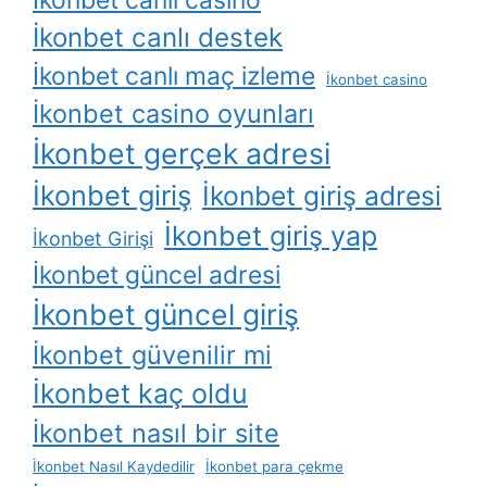
İkonbet canlı casino
İkonbet canlı destek
İkonbet canlı maç izleme
İkonbet casino
İkonbet casino oyunları
İkonbet gerçek adresi
İkonbet giriş
İkonbet giriş adresi
İkonbet giriş yap
İkonbet Girişi
İkonbet güncel adresi
İkonbet güncel giriş
İkonbet güvenilir mi
İkonbet kaç oldu
İkonbet nasıl bir site
İkonbet Nasıl Kaydedilir
İkonbet para çekme