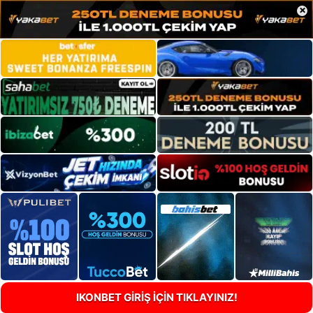
×
IKONBET GİRİŞ İÇİN TIKLAYINIZ!