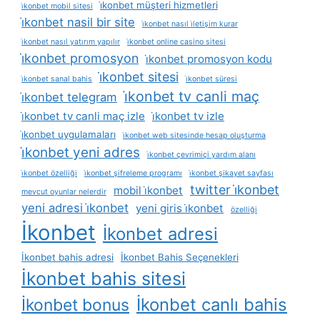
i̇konbet müşteri hizmetleri
i̇konbet mobil sitesi
i̇konbet nasil bir site
i̇konbet nasıl i̇letişim kurar
i̇konbet nasıl yatırım yapılır
i̇konbet online casino sitesi
i̇konbet promosyon
i̇konbet promosyon kodu
i̇konbet sitesi
i̇konbet sanal bahis
i̇konbet süresi
i̇konbet tv canli maç
i̇konbet telegram
i̇konbet tv canli maç izle
i̇konbet tv izle
i̇konbet uygulamaları
i̇konbet web sitesinde hesap oluşturma
i̇konbet yeni adres
i̇konbet çevrimiçi yardım alanı
i̇konbet özelliği
i̇konbet şifreleme programı
i̇konbet şikayet sayfası
twitter i̇konbet
mobil i̇konbet
mevcut oyunlar nelerdir
yeni adresi i̇konbet
yeni giris i̇konbet
özelliği
İkonbet
İkonbet adresi
İkonbet bahis adresi
İkonbet Bahis Seçenekleri
İkonbet bahis sitesi
İkonbet canlı bahis
İkonbet bonus