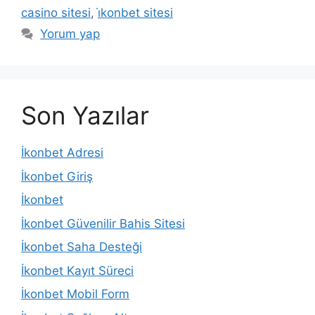
casino sitesi
,
i̇konbet sitesi
Yorum yap
Son Yazılar
İkonbet Adresi
İkonbet Giriş
İkonbet
İkonbet Güvenilir Bahis Sitesi
İkonbet Saha Desteği
İkonbet Kayıt Süreci
İkonbet Mobil Form