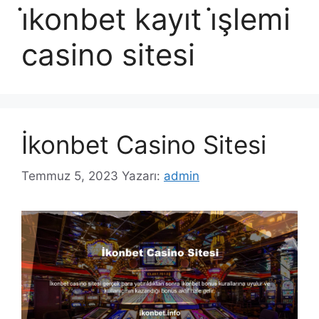
i̇konbet kayıt i̇şlemi
casino sitesi
İkonbet Casino Sitesi
Temmuz 5, 2023
Yazarı:
admin