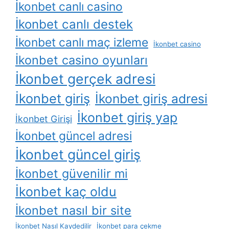
İkonbet canlı casino
İkonbet canlı destek
İkonbet canlı maç izleme
İkonbet casino
İkonbet casino oyunları
İkonbet gerçek adresi
İkonbet giriş
İkonbet giriş adresi
İkonbet giriş yap
İkonbet Girişi
İkonbet güncel adresi
İkonbet güncel giriş
İkonbet güvenilir mi
İkonbet kaç oldu
İkonbet nasıl bir site
İkonbet Nasıl Kaydedilir
İkonbet para çekme