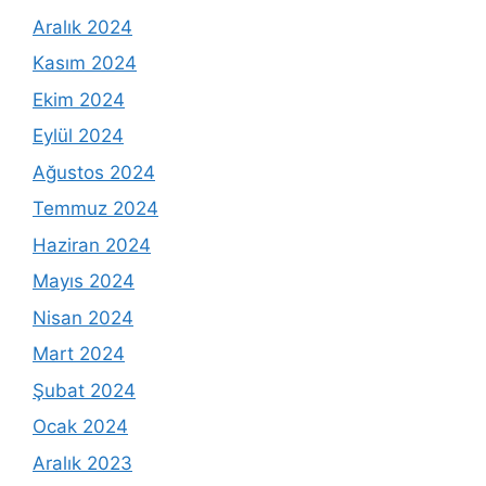
Aralık 2024
Kasım 2024
Ekim 2024
Eylül 2024
Ağustos 2024
Temmuz 2024
Haziran 2024
Mayıs 2024
Nisan 2024
Mart 2024
Şubat 2024
Ocak 2024
Aralık 2023