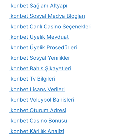
İkonbet Sağlam Altyapı
İkonbet Sosyal Medya Blogları
İkonbet Canlı Casino Seçenekleri
İkonbet Üyelik Mevduat
İkonbet Üyelik Prosedürleri
İkonbet Sosyal Yenilikler
İkonbet Bahis Şikayetleri
İkonbet Tv Bilgileri
İkonbet Lisans Verileri
İkonbet Voleybol Bahisleri
İkonbet Oturum Adresi
İkonbet Casino Bonusu
İkonbet Kârlılık Analizi