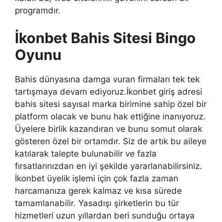
programdır.
İkonbet Bahis Sitesi Bingo
Oyunu
Bahis dünyasına damga vuran firmaları tek tek
tartışmaya devam ediyoruz.İkonbet giriş adresi
bahis sitesi sayısal marka birimine sahip özel bir
platform olacak ve bunu hak ettiğine inanıyoruz.
Üyelere birlik kazandıran ve bunu somut olarak
gösteren özel bir ortamdır. Siz de artık bu aileye
katılarak talepte bulunabilir ve fazla
fırsatlarınızdan en iyi şekilde yararlanabilirsiniz.
İkonbet üyelik işlemi için çok fazla zaman
harcamanıza gerek kalmaz ve kısa sürede
tamamlanabilir. Yasadışı şirketlerin bu tür
hizmetleri uzun yıllardan beri sunduğu ortaya