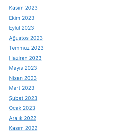
Kasım 2023
Ekim 2023
Eylül 2023
Ağustos 2023
Temmuz 2023
Haziran 2023
Mayıs 2023
Nisan 2023
Mart 2023
Şubat 2023
Ocak 2023
Aralık 2022
Kasım 2022