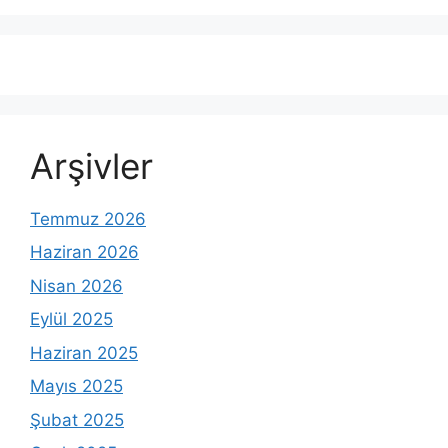
Arşivler
Temmuz 2026
Haziran 2026
Nisan 2026
Eylül 2025
Haziran 2025
Mayıs 2025
Şubat 2025