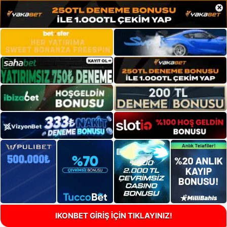
×
IKONBET GİRİŞ İÇİN TIKLAYINIZ!