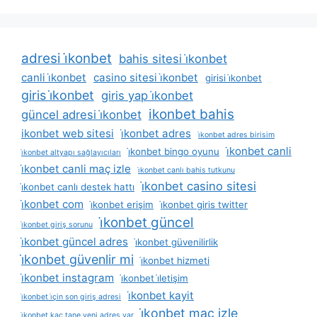
adresi i̇konbet
bahis sitesi i̇konbet
canli i̇konbet
casino sitesi i̇konbet
girisi i̇konbet
giris i̇konbet
giris yap i̇konbet
ikonbet bahis
güncel adresi i̇konbet
ikonbet web sitesi
i̇konbet adres
i̇konbet adres birisim
i̇konbet canli
i̇konbet bingo oyunu
i̇konbet altyapı sağlayıcıları
i̇konbet canli maç izle
i̇konbet canlı bahis tutkunu
i̇konbet casino sitesi
i̇konbet canlı destek hattı
i̇konbet com
i̇konbet erişim
i̇konbet giris twitter
i̇konbet güncel
i̇konbet giriş sorunu
i̇konbet güncel adres
i̇konbet güvenilirlik
i̇konbet güvenlir mi
i̇konbet hizmeti
i̇konbet instagram
i̇konbet i̇letişim
i̇konbet kayit
i̇konbet i̇çin son giriş adresi
i̇konbet maç izle
i̇konbet kaç tane yeni adres var