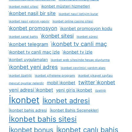
i̇konbet müşteri hizmetleri
i̇konbet mobil sitesi
i̇konbet nasil bir site
i̇konbet nasıl i̇letişim kurar
i̇konbet nasıl yatırım yapılır
i̇konbet online casino sitesi
i̇konbet promosyon
i̇konbet promosyon kodu
i̇konbet sitesi
i̇konbet sanal bahis
i̇konbet süresi
i̇konbet tv canli maç
i̇konbet telegram
i̇konbet tv canli maç izle
i̇konbet tv izle
i̇konbet uygulamaları
i̇konbet web sitesinde hesap oluşturma
i̇konbet yeni adres
i̇konbet çevrimiçi yardım alanı
i̇konbet özelliği
i̇konbet şifreleme programı
i̇konbet şikayet sayfası
twitter i̇konbet
mobil i̇konbet
mevcut oyunlar nelerdir
yeni adresi i̇konbet
yeni giris i̇konbet
özelliği
İkonbet
İkonbet adresi
İkonbet bahis adresi
İkonbet Bahis Seçenekleri
İkonbet bahis sitesi
İkonbet canlı bahis
İkonbet bonus