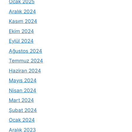
Ocak 2025
Aralık 2024
Kasım 2024
Ekim 2024
Eylül 2024
Ağustos 2024
Temmuz 2024
Haziran 2024
Mayıs 2024
Nisan 2024
Mart 2024
Şubat 2024
Ocak 2024
Aralık 2023