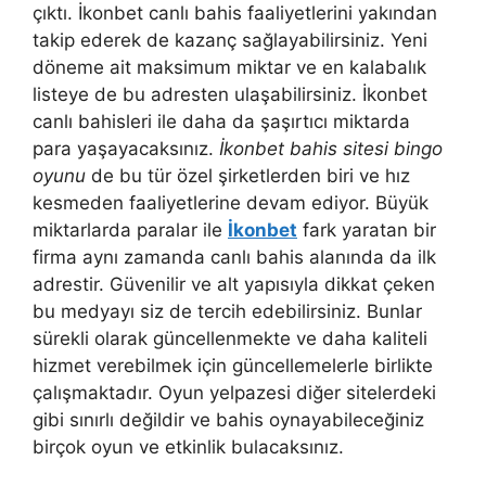
çıktı. İkonbet canlı bahis faaliyetlerini yakından
takip ederek de kazanç sağlayabilirsiniz. Yeni
döneme ait maksimum miktar ve en kalabalık
listeye de bu adresten ulaşabilirsiniz. İkonbet
canlı bahisleri ile daha da şaşırtıcı miktarda
para yaşayacaksınız.
İkonbet bahis sitesi bingo
oyunu
de bu tür özel şirketlerden biri ve hız
kesmeden faaliyetlerine devam ediyor. Büyük
miktarlarda paralar ile
İkonbet
fark yaratan bir
firma aynı zamanda canlı bahis alanında da ilk
adrestir. Güvenilir ve alt yapısıyla dikkat çeken
bu medyayı siz de tercih edebilirsiniz. Bunlar
sürekli olarak güncellenmekte ve daha kaliteli
hizmet verebilmek için güncellemelerle birlikte
çalışmaktadır. Oyun yelpazesi diğer sitelerdeki
gibi sınırlı değildir ve bahis oynayabileceğiniz
birçok oyun ve etkinlik bulacaksınız.