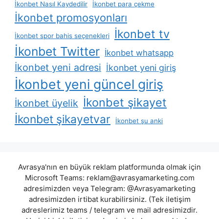
İkonbet Nasıl Kaydedilir
İkonbet para çekme
İkonbet promosyonları
İkonbet tv
İkonbet spor bahis seçenekleri
İkonbet Twitter
İkonbet whatsapp
İkonbet yeni adresi
İkonbet yeni giriş
İkonbet yeni güncel giriş
İkonbet şikayet
İkonbet üyelik
İkonbet şikayetvar
İkonbet şu anki
Avrasya'nın en büyük reklam platformunda olmak için
Microsoft Teams:
reklam@avrasyamarketing.com
adresimizden veya Telegram: @Avrasyamarketing
adresimizden irtibat kurabilirsiniz. (Tek iletişim
adreslerimiz teams / telegram ve mail adresimizdir.