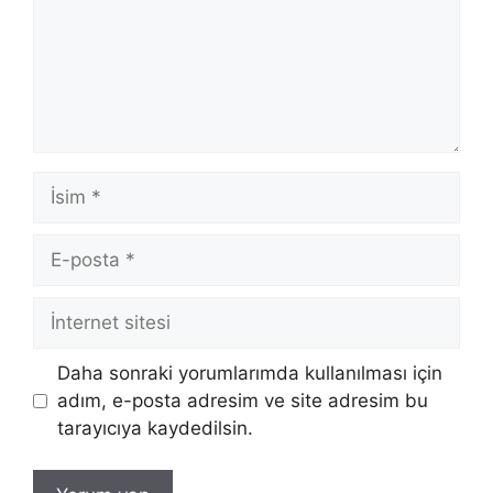
İsim
E-
posta
İnternet
sitesi
Daha sonraki yorumlarımda kullanılması için
adım, e-posta adresim ve site adresim bu
tarayıcıya kaydedilsin.