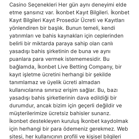
Casino Seçenekleri Her gün aynı deneyimi elde
etme şansınız var. İkonbet Kayıt Bilgileri. İkonbet
Kayıt Bilgileri Kayıt Prosedür Ücreti ve Kayıtları
yönlendiren bir başlık. Bunun temeli, kendi
yatırımları ve bahis kaynakları için ceplerinden
belirli bir miktarda paraya sahip olan canlı
yasadışı bahis şirketinin de buna ve aynı
puanlara para vermek istememesidir. Bu
bağlamda, İkonbet Live Betting Company, bir
kayıt işletme ücretini herhangi bir şekilde
tanımlamaz ve üyelik ücreti almadan
kullanıcılarına sınırsız erişim sağlar. Bu, bazı
yasadışı bahis şirketlerinin dava edildiği bir
durumdur, ancak bizim için geçerli değildir ve
müşterilerimize ücretsiz bahisler sunarız.
İkonbet destekleyen kuruluş İkonbet kaydolmak
için herhangi bir para ödemeniz gerekmez. Web
sitesi, her kullanıcının profili ve kişisel bilgileri