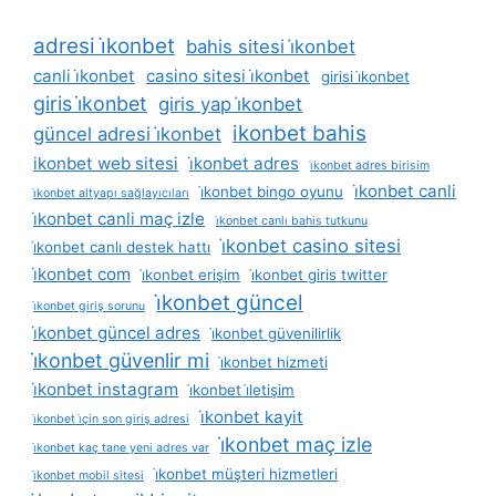
adresi i̇konbet
bahis sitesi i̇konbet
canli i̇konbet
casino sitesi i̇konbet
girisi i̇konbet
giris i̇konbet
giris yap i̇konbet
ikonbet bahis
güncel adresi i̇konbet
ikonbet web sitesi
i̇konbet adres
i̇konbet adres birisim
i̇konbet canli
i̇konbet bingo oyunu
i̇konbet altyapı sağlayıcıları
i̇konbet canli maç izle
i̇konbet canlı bahis tutkunu
i̇konbet casino sitesi
i̇konbet canlı destek hattı
i̇konbet com
i̇konbet erişim
i̇konbet giris twitter
i̇konbet güncel
i̇konbet giriş sorunu
i̇konbet güncel adres
i̇konbet güvenilirlik
i̇konbet güvenlir mi
i̇konbet hizmeti
i̇konbet instagram
i̇konbet i̇letişim
i̇konbet kayit
i̇konbet i̇çin son giriş adresi
i̇konbet maç izle
i̇konbet kaç tane yeni adres var
i̇konbet müşteri hizmetleri
i̇konbet mobil sitesi