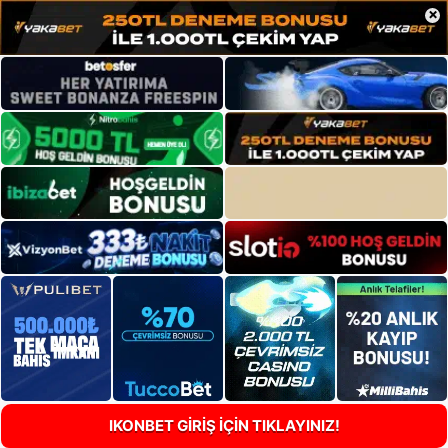
×
IKONBET GİRİŞ İÇİN TIKLAYINIZ!