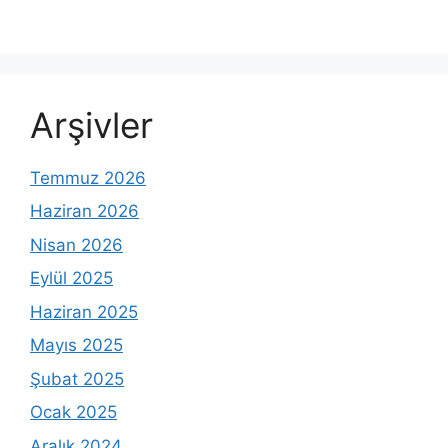
Arşivler
Temmuz 2026
Haziran 2026
Nisan 2026
Eylül 2025
Haziran 2025
Mayıs 2025
Şubat 2025
Ocak 2025
Aralık 2024