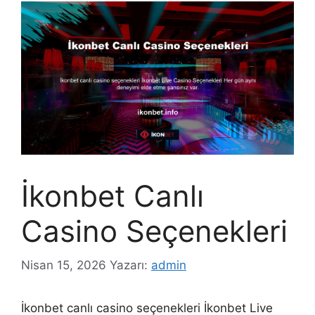
İkonbet Canlı
Casino Seçenekleri
Nisan 15, 2026
Yazarı:
admin
İkonbet canlı casino seçenekleri İkonbet Live