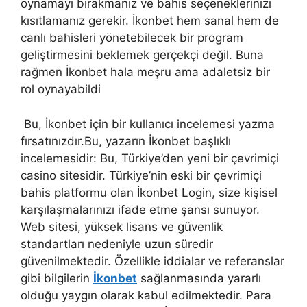
oynamayı bırakmanız ve bahis seçeneklerinizi
kısıtlamanız gerekir. İkonbet hem sanal hem de
canlı bahisleri yönetebilecek bir program
geliştirmesini beklemek gerçekçi değil. Buna
rağmen İkonbet hala meşru ama adaletsiz bir
rol oynayabildi
Bu, İkonbet için bir kullanıcı incelemesi yazma
fırsatınızdır.Bu, yazarın İkonbet başlıklı
incelemesidir: Bu, Türkiye’den yeni bir çevrimiçi
casino sitesidir. Türkiye’nin eski bir çevrimiçi
bahis platformu olan İkonbet Login, size kişisel
karşılaşmalarınızı ifade etme şansı sunuyor.
Web sitesi, yüksek lisans ve güvenlik
standartları nedeniyle uzun süredir
güvenilmektedir. Özellikle iddialar ve referanslar
gibi bilgilerin
İkonbet
sağlanmasında yararlı
olduğu yaygın olarak kabul edilmektedir. Para