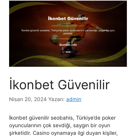
İkonbet Güvenilir
Nisan 20, 2024
Yazarı:
admin
İkonbet güvenilir seobahis, Türkiye’de poker
oyuncularının çok sevdiği, saygın bir oyun
şirketidir. Casino oynamaya ilgi duyan kişiler,