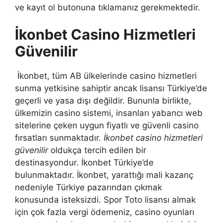
ve kayıt ol butonuna tıklamanız gerekmektedir.
İkonbet Casino Hizmetleri
Güvenilir
İkonbet, tüm AB ülkelerinde casino hizmetleri
sunma yetkisine sahiptir ancak lisansı Türkiye’de
geçerli ve yasa dışı değildir. Bununla birlikte,
ülkemizin casino sistemi, insanları yabancı web
sitelerine çeken uygun fiyatlı ve güvenli casino
fırsatları sunmaktadır.
İkonbet casino hizmetleri
güvenilir
oldukça tercih edilen bir
destinasyondur. İkonbet Türkiye’de
bulunmaktadır. İkonbet, yarattığı mali kazanç
nedeniyle Türkiye pazarından çıkmak
konusunda isteksizdi. Spor Toto lisansı almak
için çok fazla vergi ödemeniz, casino oyunları