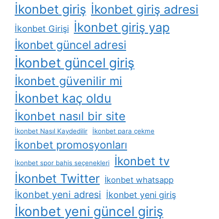
İkonbet giriş
İkonbet giriş adresi
İkonbet giriş yap
İkonbet Girişi
İkonbet güncel adresi
İkonbet güncel giriş
İkonbet güvenilir mi
İkonbet kaç oldu
İkonbet nasıl bir site
İkonbet Nasıl Kaydedilir
İkonbet para çekme
İkonbet promosyonları
İkonbet tv
İkonbet spor bahis seçenekleri
İkonbet Twitter
İkonbet whatsapp
İkonbet yeni adresi
İkonbet yeni giriş
İkonbet yeni güncel giriş