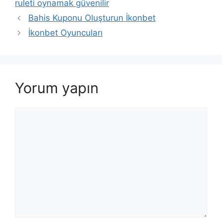
ruleti oynamak güvenilir
Bahis Kuponu Oluşturun İkonbet
İkonbet Oyuncuları
Yorum yapın
Yorum