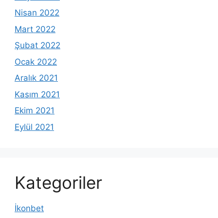
Nisan 2022
Mart 2022
Şubat 2022
Ocak 2022
Aralık 2021
Kasım 2021
Ekim 2021
Eylül 2021
Kategoriler
İkonbet