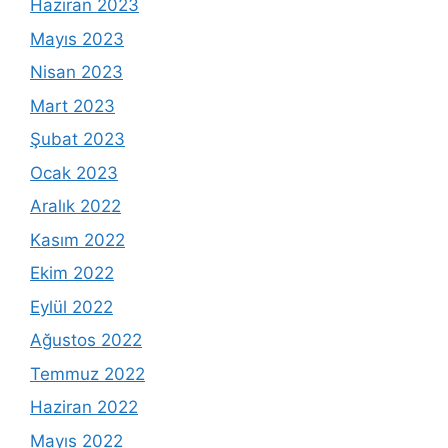
Haziran 2023
Mayıs 2023
Nisan 2023
Mart 2023
Şubat 2023
Ocak 2023
Aralık 2022
Kasım 2022
Ekim 2022
Eylül 2022
Ağustos 2022
Temmuz 2022
Haziran 2022
Mayıs 2022