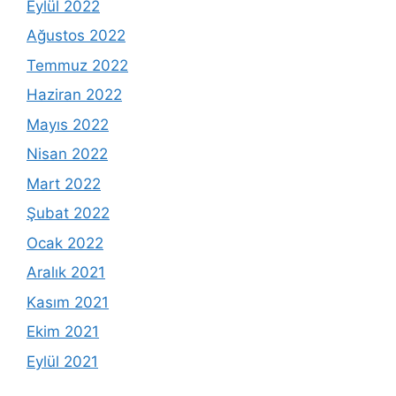
Eylül 2022
Ağustos 2022
Temmuz 2022
Haziran 2022
Mayıs 2022
Nisan 2022
Mart 2022
Şubat 2022
Ocak 2022
Aralık 2021
Kasım 2021
Ekim 2021
Eylül 2021