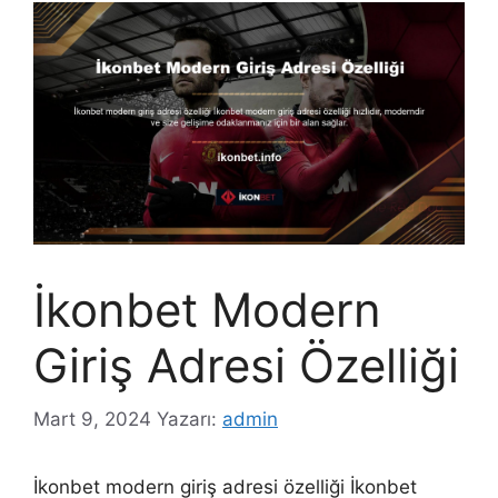
İkonbet Modern
Giriş Adresi Özelliği
Mart 9, 2024
Yazarı:
admin
İkonbet modern giriş adresi özelliği İkonbet