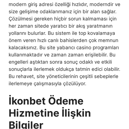
modern giriş adresi özelliği hızlıdır, moderndir ve
size gelişime odaklanmanız için bir alan sağlar.
Çözülmesi gereken hiçbir sorun kalmaması için
her zaman sitede yaratıcı bir akış yaratmanın
yollarını bulurlar. Bu sistem ile top kovalamaya
önem veren hızlı canlı bahislerden çok memnun
kalacaksınız. Bu site yabancı casino programları
kullanmaktadır ve zaman zaman erişilebilir. Bu
engelleri aştıktan sonra sonuç odaklı ve etkili
sonuçlarla ilerlemek oldukça tatmin edici olabilir.
Bu rehavet, site yöneticilerinin çeşitli sebeplerle
ilerlemeye çalışmasıyla çözülüyor.
İkonbet Ödeme
Hizmetine İlişkin
Bilgiler