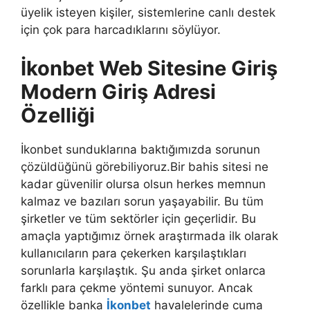
üyelik isteyen kişiler, sistemlerine canlı destek
için çok para harcadıklarını söylüyor.
İkonbet Web Sitesine Giriş
Modern Giriş Adresi
Özelliği
İkonbet sunduklarına baktığımızda sorunun
çözüldüğünü görebiliyoruz.Bir bahis sitesi ne
kadar güvenilir olursa olsun herkes memnun
kalmaz ve bazıları sorun yaşayabilir. Bu tüm
şirketler ve tüm sektörler için geçerlidir. Bu
amaçla yaptığımız örnek araştırmada ilk olarak
kullanıcıların para çekerken karşılaştıkları
sorunlarla karşılaştık. Şu anda şirket onlarca
farklı para çekme yöntemi sunuyor. Ancak
özellikle banka
İkonbet
havalelerinde cuma