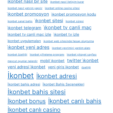
i̇konbet nasil bir site
i̇konbet nasıl i̇letişim kurar
i̇konbet nasıl yatırım yapılır
i̇konbet online casino sitesi
i̇konbet promosyon
i̇konbet promosyon kodu
i̇konbet sitesi
i̇konbet sanal bahis
i̇konbet süresi
i̇konbet tv canli maç
i̇konbet telegram
i̇konbet tv canli maç izle
i̇konbet tv izle
i̇konbet uygulamaları
i̇konbet web sitesinde hesap oluşturma
i̇konbet yeni adres
i̇konbet çevrimiçi yardım alanı
i̇konbet özelliği
i̇konbet şifreleme programı
i̇konbet şikayet sayfası
twitter i̇konbet
mobil i̇konbet
mevcut oyunlar nelerdir
yeni adresi i̇konbet
yeni giris i̇konbet
özelliği
İkonbet
İkonbet adresi
İkonbet bahis adresi
İkonbet Bahis Seçenekleri
İkonbet bahis sitesi
İkonbet canlı bahis
İkonbet bonus
İkonbet canlı casino