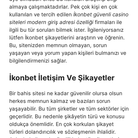
almaya çalışmaktadırlar. Pek çok kişi en çok
kullanılan ve tercih edilen
İkonbet güvenli casino
siteleri modern giriş adresi özelliği
firmaları ile
ilgili bu tür soruları bilmek ister. İlgileniyorsanız
lütfen İkonbet şikayetlerini araştırın ve öğrenin.
Bu, sitenizden memnun olmayan, sorun
yaşayan veya yorum yapan kişileri bulmanızı ve
bilgilendirmenizi sağlar.
İkonbet İletişim Ve Şikayetler
Bir bahis sitesi ne kadar güvenilir olursa olsun
herkes memnun kalmaz ve bazıları sorun
yaşayabilir. Bu tüm şirketler ve tüm sektörler için
geçerlidir. Bu nedenle şikâyetin türü ve konusu
oldukça önemlidir. En çok korkulan şikayet
türleri dolandırıcılık ve sözleşmenin ihlalidir.