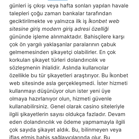
günleri iş çıkışı veya hafta sonları yapılan havale
talepleri çoğu zaman bankalar tarafından
geciktirilmekte ve yalnızca ilk iş
İkonbet web
sitesine giriş modern giriş adresi özelliği
gününde işleme alınmaktadır. Bahisçilere karşı
çok ön yargılı yaklaşanlar paralarının çabuk
gelmemesinden şikayetçi olabilirler. En çok
korkulan şikayet türleri dolandırıcılık ve
sözleşmenin ihlalidir. Aslında kullanıcılar
özellikle bu tür şikayetleri araştırıyor. Bu İkonbet
web sitesinde asla gerçekleşmedi. İster hizmeti
kullanmayı düşünüyor olun ister yeni üye
olmaya hazırlanıyor olun, hizmeti güvenle
kullanabilirsiniz. Genel olarak casino siteleriyle
ilgili şikayetlerin sayısı oldukça fazladır. Devam
eden dolandırıcılık ve ödeme yapmamayla ilgili
çok sayıda şikayet aldık. Bu, bilinmeyen veya
iflas etmiş bahis sağlayıcılarında olur. Bu