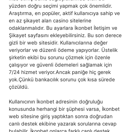
yüzden doğru seçimi yapmak çok önemlidir.
Araştırma, en popüler, aktif kullanıcıya sahip ve
en az şikayet alan casino sitelerine
odaklanmalıdır. Bu ayarlara İkonbet İletişim ve
Şikayet sayfasını ekleyebilirsiniz. Bu son derece
gizli bir web sitesidir. Kullanıcılarına değer
veriyorlar ve düzenli ödeme yapıyorlar. Üstelik
şirketin ekibi bu sorunu çözmek için özenle
çalışıyor ve güvenli ödemeleri sağlamak için
7/24 hizmet veriyor.Ancak paniğe hiç gerek
yok.Çünkü bankacılık sorunu çok kısa sürede
çözüldü.
Kullanıcının İkonbet adresinin doğruluğu
konusunda herhangi bir şüphesi varsa, İkonbet
web sitesine giriş yaptıktan sonra doğrudan
canlı destek ekibine yazarak sorularına cevap
bulabilir. İkonbet onlarca farklı canlı destek