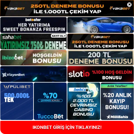
×
IKONBET GİRİŞ İÇİN TIKLAYINIZ!