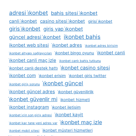
adresi i̇konbet
bahis sitesi i̇konbet
canli i̇konbet
casino sitesi i̇konbet
girisi i̇konbet
giris i̇konbet
giris yap i̇konbet
ikonbet bahis
güncel adresi i̇konbet
ikonbet web sitesi
i̇konbet adres
i̇konbet adres birisim
i̇konbet canli
i̇konbet bingo oyunu
i̇konbet altyapı sağlayıcıları
i̇konbet canli maç izle
i̇konbet canlı bahis tutkunu
i̇konbet casino sitesi
i̇konbet canlı destek hattı
i̇konbet com
i̇konbet erişim
i̇konbet giris twitter
i̇konbet güncel
i̇konbet giriş sorunu
i̇konbet güncel adres
i̇konbet güvenilirlik
i̇konbet güvenlir mi
i̇konbet hizmeti
i̇konbet instagram
i̇konbet i̇letişim
i̇konbet kayit
i̇konbet i̇çin son giriş adresi
i̇konbet maç izle
i̇konbet kaç tane yeni adres var
i̇konbet müşteri hizmetleri
i̇konbet mobil sitesi