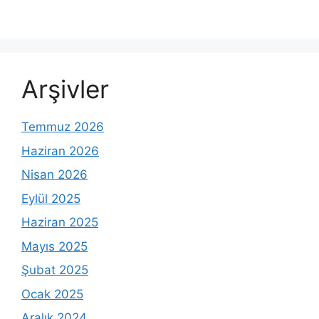
Arşivler
Temmuz 2026
Haziran 2026
Nisan 2026
Eylül 2025
Haziran 2025
Mayıs 2025
Şubat 2025
Ocak 2025
Aralık 2024