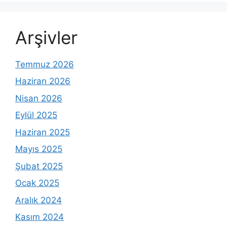
Arşivler
Temmuz 2026
Haziran 2026
Nisan 2026
Eylül 2025
Haziran 2025
Mayıs 2025
Şubat 2025
Ocak 2025
Aralık 2024
Kasım 2024