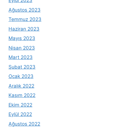
Eylül 2023
Ağustos 2023
Temmuz 2023
Haziran 2023
Mayıs 2023
Nisan 2023
Mart 2023
Şubat 2023
Ocak 2023
Aralık 2022
Kasım 2022
Ekim 2022
Eylül 2022
Ağustos 2022