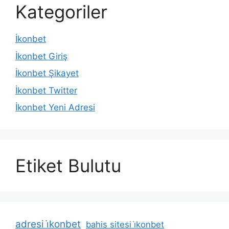
Kategoriler
İkonbet
İkonbet Giriş
İkonbet Şikayet
İkonbet Twitter
İkonbet Yeni Adresi
Etiket Bulutu
adresi i̇konbet
bahis sitesi i̇konbet