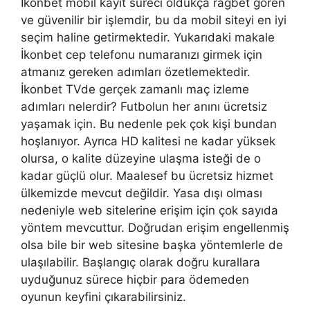
İkonbet mobil kayıt süreci oldukça rağbet gören
ve güvenilir bir işlemdir, bu da mobil siteyi en iyi
seçim haline getirmektedir. Yukarıdaki makale
İkonbet cep telefonu numaranızı girmek için
atmanız gereken adımları özetlemektedir.
İkonbet TVde gerçek zamanlı maç izleme
adımları nelerdir? Futbolun her anını ücretsiz
yaşamak için. Bu nedenle pek çok kişi bundan
hoşlanıyor. Ayrıca HD kalitesi ne kadar yüksek
olursa, o kalite düzeyine ulaşma isteği de o
kadar güçlü olur. Maalesef bu ücretsiz hizmet
ülkemizde mevcut değildir. Yasa dışı olması
nedeniyle web sitelerine erişim için çok sayıda
yöntem mevcuttur. Doğrudan erişim engellenmiş
olsa bile bir web sitesine başka yöntemlerle de
ulaşılabilir. Başlangıç ​​olarak doğru kurallara
uyduğunuz sürece hiçbir para ödemeden
oyunun keyfini çıkarabilirsiniz.