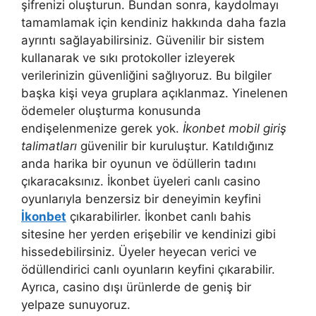
şifrenizi oluşturun. Bundan sonra, kaydolmayı
tamamlamak için kendiniz hakkında daha fazla
ayrıntı sağlayabilirsiniz. Güvenilir bir sistem
kullanarak ve sıkı protokoller izleyerek
verilerinizin güvenliğini sağlıyoruz. Bu bilgiler
başka kişi veya gruplara açıklanmaz. Yinelenen
ödemeler oluşturma konusunda
endişelenmenize gerek yok.
İkonbet mobil giriş
talimatları
güvenilir bir kuruluştur. Katıldığınız
anda harika bir oyunun ve ödüllerin tadını
çıkaracaksınız. İkonbet üyeleri canlı casino
oyunlarıyla benzersiz bir deneyimin keyfini
İkonbet
çıkarabilirler. İkonbet canlı bahis
sitesine her yerden erişebilir ve kendinizi gibi
hissedebilirsiniz. Üyeler heyecan verici ve
ödüllendirici canlı oyunların keyfini çıkarabilir.
Ayrıca, casino dışı ürünlerde de geniş bir
yelpaze sunuyoruz.