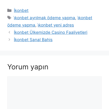
Kategoriler
İkonbet
Etiketler
i̇konbet ayrılmak ödeme yapma
,
i̇konbet
ödeme yapma
,
i̇konbet yeni adres
İkonbet Ülkemizde Casino Faaliyetleri
İkonbet Sanal Bahis
Yorum yapın
Yorum