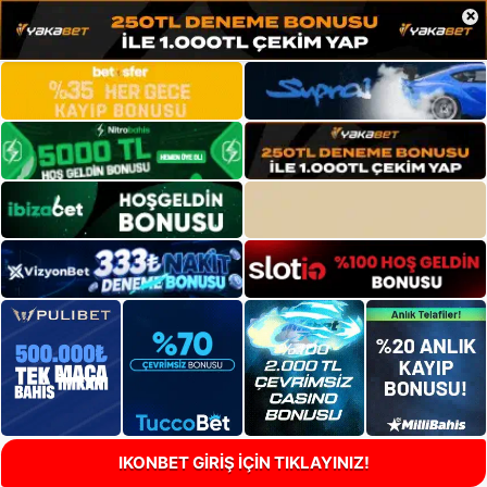
×
IKONBET GİRİŞ İÇİN TIKLAYINIZ!