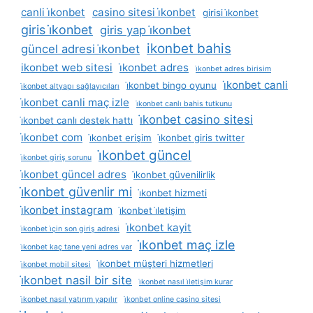
canli i̇konbet
casino sitesi i̇konbet
girisi i̇konbet
giris i̇konbet
giris yap i̇konbet
ikonbet bahis
güncel adresi i̇konbet
ikonbet web sitesi
i̇konbet adres
i̇konbet adres birisim
i̇konbet canli
i̇konbet bingo oyunu
i̇konbet altyapı sağlayıcıları
i̇konbet canli maç izle
i̇konbet canlı bahis tutkunu
i̇konbet casino sitesi
i̇konbet canlı destek hattı
i̇konbet com
i̇konbet erişim
i̇konbet giris twitter
i̇konbet güncel
i̇konbet giriş sorunu
i̇konbet güncel adres
i̇konbet güvenilirlik
i̇konbet güvenlir mi
i̇konbet hizmeti
i̇konbet instagram
i̇konbet i̇letişim
i̇konbet kayit
i̇konbet i̇çin son giriş adresi
i̇konbet maç izle
i̇konbet kaç tane yeni adres var
i̇konbet müşteri hizmetleri
i̇konbet mobil sitesi
i̇konbet nasil bir site
i̇konbet nasıl i̇letişim kurar
i̇konbet nasıl yatırım yapılır
i̇konbet online casino sitesi