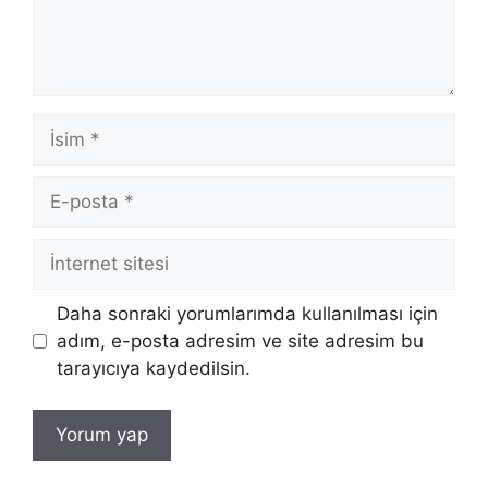
İsim
E-
posta
İnternet
sitesi
Daha sonraki yorumlarımda kullanılması için
adım, e-posta adresim ve site adresim bu
tarayıcıya kaydedilsin.