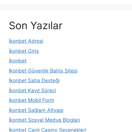
Son Yazılar
İkonbet Adresi
İkonbet Giriş
İkonbet
İkonbet Güvenilir Bahis Sitesi
İkonbet Saha Desteği
İkonbet Kayıt Süreci
İkonbet Mobil Form
İkonbet Sağlam Altyapı
İkonbet Sosyal Medya Blogları
İkonbet Canlı Casino Seçenekleri