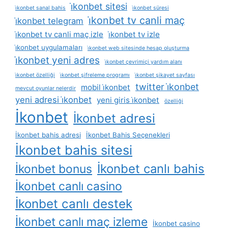
i̇konbet sitesi
i̇konbet sanal bahis
i̇konbet süresi
i̇konbet tv canli maç
i̇konbet telegram
i̇konbet tv canli maç izle
i̇konbet tv izle
i̇konbet uygulamaları
i̇konbet web sitesinde hesap oluşturma
i̇konbet yeni adres
i̇konbet çevrimiçi yardım alanı
i̇konbet özelliği
i̇konbet şifreleme programı
i̇konbet şikayet sayfası
twitter i̇konbet
mobil i̇konbet
mevcut oyunlar nelerdir
yeni adresi i̇konbet
yeni giris i̇konbet
özelliği
İkonbet
İkonbet adresi
İkonbet bahis adresi
İkonbet Bahis Seçenekleri
İkonbet bahis sitesi
İkonbet canlı bahis
İkonbet bonus
İkonbet canlı casino
İkonbet canlı destek
İkonbet canlı maç izleme
İkonbet casino