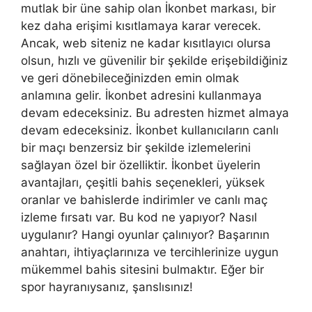
mutlak bir üne sahip olan İkonbet markası, bir
kez daha erişimi kısıtlamaya karar verecek.
Ancak, web siteniz ne kadar kısıtlayıcı olursa
olsun, hızlı ve güvenilir bir şekilde erişebildiğiniz
ve geri dönebileceğinizden emin olmak
anlamına gelir. İkonbet adresini kullanmaya
devam edeceksiniz. Bu adresten hizmet almaya
devam edeceksiniz. İkonbet kullanıcıların canlı
bir maçı benzersiz bir şekilde izlemelerini
sağlayan özel bir özelliktir. İkonbet üyelerin
avantajları, çeşitli bahis seçenekleri, yüksek
oranlar ve bahislerde indirimler ve canlı maç
izleme fırsatı var. Bu kod ne yapıyor? Nasıl
uygulanır? Hangi oyunlar çalınıyor? Başarının
anahtarı, ihtiyaçlarınıza ve tercihlerinize uygun
mükemmel bahis sitesini bulmaktır. Eğer bir
spor hayranıysanız, şanslısınız!