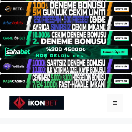
İçeriğe
atla
Menü