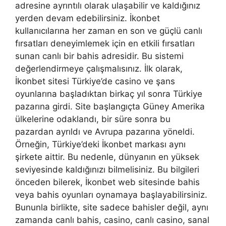
adresine ayrıntılı olarak ulaşabilir ve kaldığınız
yerden devam edebilirsiniz. İkonbet
kullanıcılarına her zaman en son ve güçlü canlı
fırsatları deneyimlemek için en etkili fırsatları
sunan canlı bir bahis adresidir. Bu sistemi
değerlendirmeye çalışmalısınız. İlk olarak,
İkonbet sitesi Türkiye’de casino ve şans
oyunlarına başladıktan birkaç yıl sonra Türkiye
pazarına girdi. Site başlangıçta Güney Amerika
ülkelerine odaklandı, bir süre sonra bu
pazardan ayrıldı ve Avrupa pazarına yöneldi.
Örneğin, Türkiye’deki İkonbet markası aynı
şirkete aittir. Bu nedenle, dünyanın en yüksek
seviyesinde kaldığınızı bilmelisiniz. Bu bilgileri
önceden bilerek, İkonbet web sitesinde bahis
veya bahis oyunları oynamaya başlayabilirsiniz.
Bununla birlikte, site sadece bahisler değil, aynı
zamanda canlı bahis, casino, canlı casino, sanal