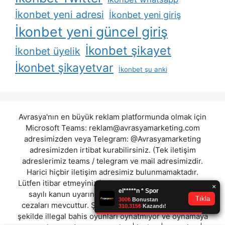
İkonbet yeni adresi
İkonbet yeni giriş
İkonbet yeni güncel giriş
İkonbet şikayet
İkonbet üyelik
İkonbet şikayetvar
İkonbet şu anki
Avrasya'nın en büyük reklam platformunda olmak için
Microsoft Teams:
reklam@avrasyamarketing.com
adresimizden veya Telegram: @Avrasyamarketing
adresimizden irtibat kurabilirsiniz. (Tek iletişim
adreslerimiz teams / telegram ve mail adresimizdir.
Harici hiçbir iletişim adresimiz bulunmamaktadır.
Lütfen itibar etmeyiniz.) Türkiye yasalarına göre 7258
sayılı kanun uyarınca yasa dışı bahis oynamanın
cezaları mevcuttur. Şu an bulunduğunuz site hiç bir
şekilde illegal bahis oyunları oynatmıyor ve oynamaya