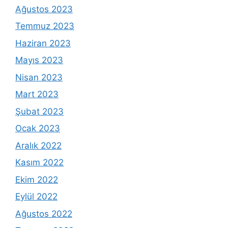
Ağustos 2023
Temmuz 2023
Haziran 2023
Mayıs 2023
Nisan 2023
Mart 2023
Şubat 2023
Ocak 2023
Aralık 2022
Kasım 2022
Ekim 2022
Eylül 2022
Ağustos 2022