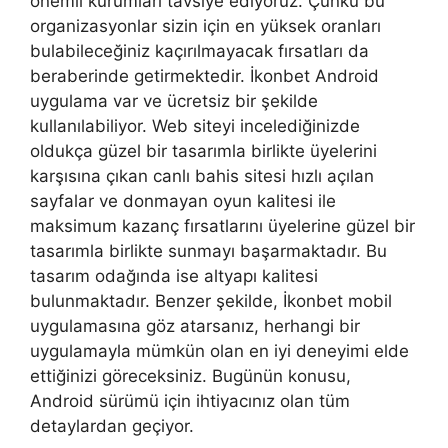
önemli kurumları tavsiye ediyoruz. Çünkü bu
organizasyonlar sizin için en yüksek oranları
bulabileceğiniz kaçırılmayacak fırsatları da
beraberinde getirmektedir. İkonbet Android
uygulama var ve ücretsiz bir şekilde
kullanılabiliyor. Web siteyi incelediğinizde
oldukça güzel bir tasarımla birlikte üyelerini
karşısına çıkan canlı bahis sitesi hızlı açılan
sayfalar ve donmayan oyun kalitesi ile
maksimum kazanç fırsatlarını üyelerine güzel bir
tasarımla birlikte sunmayı başarmaktadır. Bu
tasarım odağında ise altyapı kalitesi
bulunmaktadır. Benzer şekilde, İkonbet mobil
uygulamasına göz atarsanız, herhangi bir
uygulamayla mümkün olan en iyi deneyimi elde
ettiğinizi göreceksiniz. Bugünün konusu,
Android sürümü için ihtiyacınız olan tüm
detaylardan geçiyor.