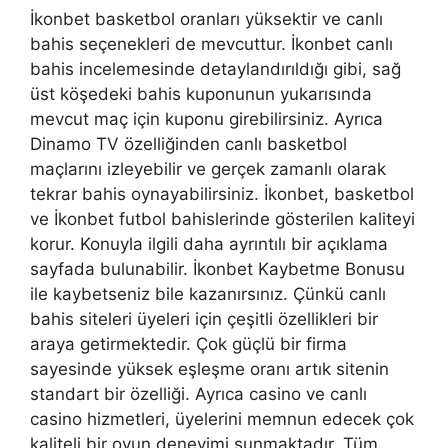
İkonbet basketbol oranları yüksektir ve canlı
bahis seçenekleri de mevcuttur. İkonbet canlı
bahis incelemesinde detaylandırıldığı gibi, sağ
üst köşedeki bahis kuponunun yukarısında
mevcut maç için kuponu girebilirsiniz. Ayrıca
Dinamo TV özelliğinden canlı basketbol
maçlarını izleyebilir ve gerçek zamanlı olarak
tekrar bahis oynayabilirsiniz. İkonbet, basketbol
ve İkonbet futbol bahislerinde gösterilen kaliteyi
korur. Konuyla ilgili daha ayrıntılı bir açıklama
sayfada bulunabilir. İkonbet Kaybetme Bonusu
ile kaybetseniz bile kazanırsınız. Çünkü canlı
bahis siteleri üyeleri için çeşitli özellikleri bir
araya getirmektedir. Çok güçlü bir firma
sayesinde yüksek eşleşme oranı artık sitenin
standart bir özelliği. Ayrıca casino ve canlı
casino hizmetleri, üyelerini memnun edecek çok
kaliteli bir oyun deneyimi sunmaktadır. Tüm