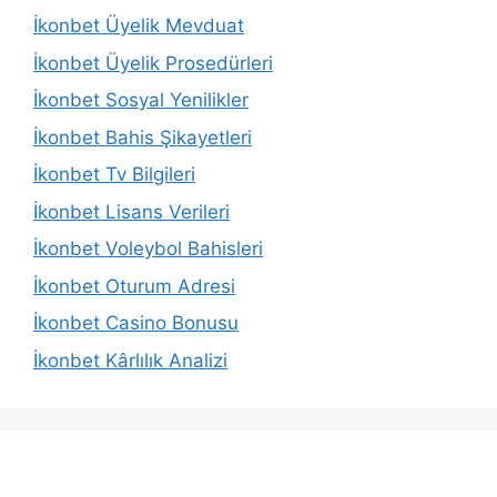
İkonbet Üyelik Mevduat
İkonbet Üyelik Prosedürleri
İkonbet Sosyal Yenilikler
İkonbet Bahis Şikayetleri
İkonbet Tv Bilgileri
İkonbet Lisans Verileri
İkonbet Voleybol Bahisleri
İkonbet Oturum Adresi
İkonbet Casino Bonusu
İkonbet Kârlılık Analizi