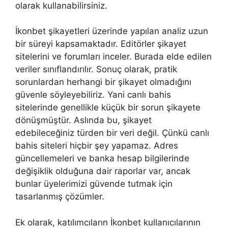
olarak kullanabilirsiniz.
İkonbet şikayetleri üzerinde yapılan analiz uzun
bir süreyi kapsamaktadır. Editörler şikayet
sitelerini ve forumları inceler. Burada elde edilen
veriler sınıflandırılır. Sonuç olarak, pratik
sorunlardan herhangi bir şikayet olmadığını
güvenle söyleyebiliriz. Yani canlı bahis
sitelerinde genellikle küçük bir sorun şikayete
dönüşmüştür. Aslında bu, şikayet
edebileceğiniz türden bir veri değil. Çünkü canlı
bahis siteleri hiçbir şey yapamaz. Adres
güncellemeleri ve banka hesap bilgilerinde
değişiklik olduğuna dair raporlar var, ancak
bunlar üyelerimizi güvende tutmak için
tasarlanmış çözümler.
Ek olarak, katılımcıların İkonbet kullanıcılarının