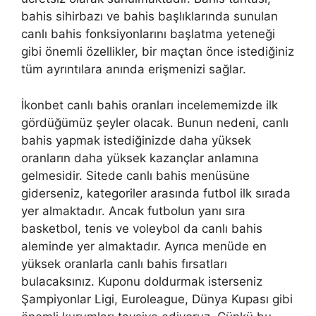
bahis sihirbazı ve bahis başlıklarında sunulan
canlı bahis fonksiyonlarını başlatma yeteneği
gibi önemli özellikler, bir maçtan önce istediğiniz
tüm ayrıntılara anında erişmenizi sağlar.
İkonbet canlı bahis oranları incelememizde ilk
gördüğümüz şeyler olacak. Bunun nedeni, canlı
bahis yapmak istediğinizde daha yüksek
oranların daha yüksek kazançlar anlamına
gelmesidir. Sitede canlı bahis menüsüne
giderseniz, kategoriler arasında futbol ilk sırada
yer almaktadır. Ancak futbolun yanı sıra
basketbol, ​​tenis ve voleybol da canlı bahis
aleminde yer almaktadır. Ayrıca menüde en
yüksek oranlarla canlı bahis fırsatları
bulacaksınız. Kuponu doldurmak isterseniz
Şampiyonlar Ligi, Euroleague, Dünya Kupası gibi