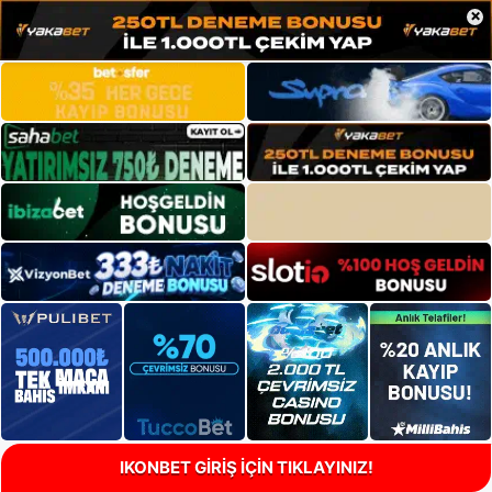
×
IKONBET GİRİŞ İÇİN TIKLAYINIZ!