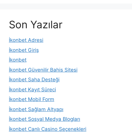
Son Yazılar
İkonbet Adresi
İkonbet Giriş
İkonbet
İkonbet Güvenilir Bahis Sitesi
İkonbet Saha Desteği
İkonbet Kayıt Süreci
İkonbet Mobil Form
İkonbet Sağlam Altyapı
İkonbet Sosyal Medya Blogları
İkonbet Canlı Casino Seçenekleri