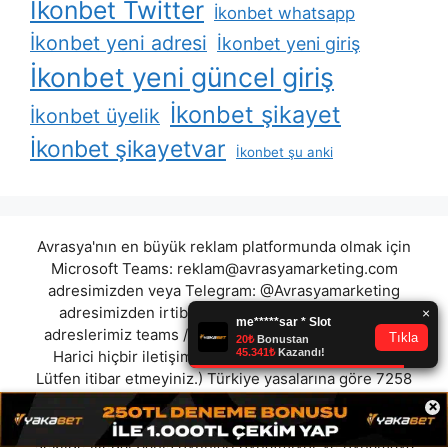
İkonbet Twitter
İkonbet whatsapp
İkonbet yeni adresi
İkonbet yeni giriş
İkonbet yeni güncel giriş
İkonbet şikayet
İkonbet üyelik
İkonbet şikayetvar
İkonbet şu anki
Avrasya'nın en büyük reklam platformunda olmak için
Microsoft Teams:
reklam@avrasyamarketing.com
adresimizden veya Telegram: @Avrasyamarketing
adresimizden irtibat kurabilirsiniz. (Tek iletişim
adreslerimiz teams / telegram ve mail adresimizdir.
Harici hiçbir iletişim adresimiz bulunmamaktadır.
Lütfen itibar etmeyiniz.) Türkiye yasalarına göre 7258
sayılı kanun uyarınca yasa dışı bahis oynamanın
×
cezaları mevcuttur. Şu an bulunduğunuz site hiç bir
şekilde illegal bahis oyunları oynatmıyor ve oynamaya