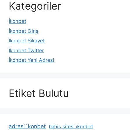
Kategoriler
İkonbet
İkonbet Giriş
İkonbet Şikayet
İkonbet Twitter
İkonbet Yeni Adresi
Etiket Bulutu
adresi i̇konbet
bahis sitesi i̇konbet