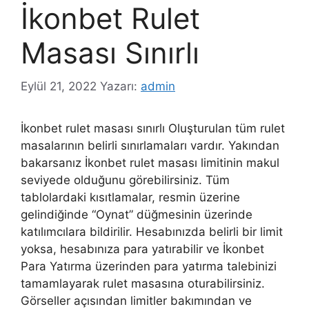
İkonbet Rulet
Masası Sınırlı
Eylül 21, 2022
Yazarı:
admin
İkonbet rulet masası sınırlı Oluşturulan tüm rulet
masalarının belirli sınırlamaları vardır. Yakından
bakarsanız İkonbet rulet masası limitinin makul
seviyede olduğunu görebilirsiniz. Tüm
tablolardaki kısıtlamalar, resmin üzerine
gelindiğinde “Oynat” düğmesinin üzerinde
katılımcılara bildirilir. Hesabınızda belirli bir limit
yoksa, hesabınıza para yatırabilir ve İkonbet
Para Yatırma üzerinden para yatırma talebinizi
tamamlayarak rulet masasına oturabilirsiniz.
Görseller açısından limitler bakımından ve