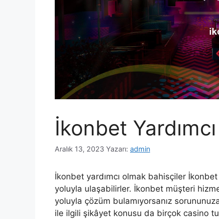
İkonbet Yardımc
Aralık 13, 2023
Yazarı:
admin
İkonbet yardımcı olmak bahisçiler İkonbet
yoluyla ulaşabilirler. İkonbet müşteri hiz
yoluyla çözüm bulamıyorsanız sorununuza 
ile ilgili şikâyet konusu da birçok casino t