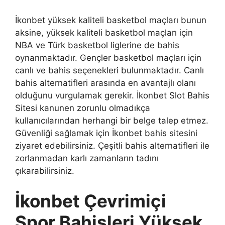
İkonbet yüksek kaliteli basketbol maçları bunun
aksine, yüksek kaliteli basketbol maçları için
NBA ve Türk basketbol liglerine de bahis
oynanmaktadır. Gençler basketbol maçları için
canlı ve bahis seçenekleri bulunmaktadır. Canlı
bahis alternatifleri arasında en avantajlı olanı
olduğunu vurgulamak gerekir. İkonbet Slot Bahis
Sitesi kanunen zorunlu olmadıkça
kullanıcılarından herhangi bir belge talep etmez.
Güvenliği sağlamak için İkonbet bahis sitesini
ziyaret edebilirsiniz. Çeşitli bahis alternatifleri ile
zorlanmadan karlı zamanların tadını
çıkarabilirsiniz.
İkonbet Çevrimiçi
Spor Bahisleri Yüksek