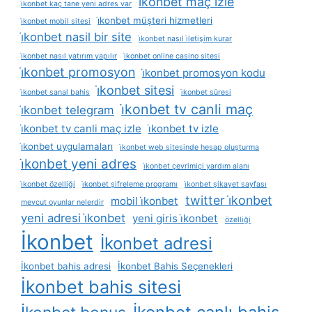
i̇konbet maç izle
i̇konbet kaç tane yeni adres var
i̇konbet müşteri hizmetleri
i̇konbet mobil sitesi
i̇konbet nasil bir site
i̇konbet nasıl i̇letişim kurar
i̇konbet nasıl yatırım yapılır
i̇konbet online casino sitesi
i̇konbet promosyon
i̇konbet promosyon kodu
i̇konbet sitesi
i̇konbet sanal bahis
i̇konbet süresi
i̇konbet tv canli maç
i̇konbet telegram
i̇konbet tv canli maç izle
i̇konbet tv izle
i̇konbet uygulamaları
i̇konbet web sitesinde hesap oluşturma
i̇konbet yeni adres
i̇konbet çevrimiçi yardım alanı
i̇konbet özelliği
i̇konbet şifreleme programı
i̇konbet şikayet sayfası
twitter i̇konbet
mobil i̇konbet
mevcut oyunlar nelerdir
yeni adresi i̇konbet
yeni giris i̇konbet
özelliği
İkonbet
İkonbet adresi
İkonbet bahis adresi
İkonbet Bahis Seçenekleri
İkonbet bahis sitesi