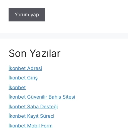
Son Yazılar
İkonbet Adresi
İkonbet Giriş
İkonbet
İkonbet Güvenilir Bahis Sitesi
İkonbet Saha Desteği
İkonbet Kayıt Süreci
İkonbet Mobil Form