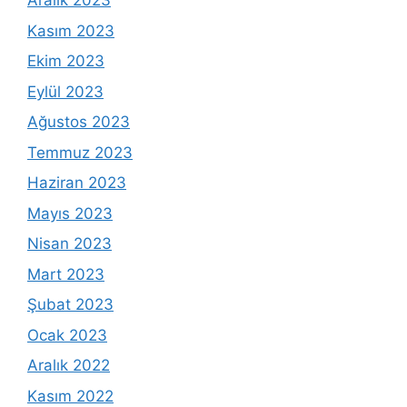
Aralık 2023
Kasım 2023
Ekim 2023
Eylül 2023
Ağustos 2023
Temmuz 2023
Haziran 2023
Mayıs 2023
Nisan 2023
Mart 2023
Şubat 2023
Ocak 2023
Aralık 2022
Kasım 2022