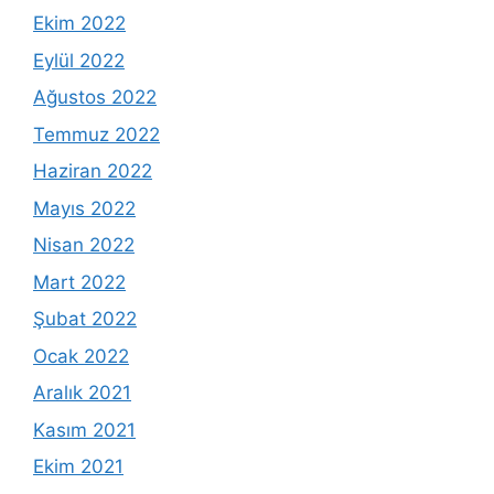
Ekim 2022
Eylül 2022
Ağustos 2022
Temmuz 2022
Haziran 2022
Mayıs 2022
Nisan 2022
Mart 2022
Şubat 2022
Ocak 2022
Aralık 2021
Kasım 2021
Ekim 2021