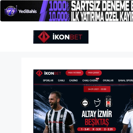
İçeriğe
atla