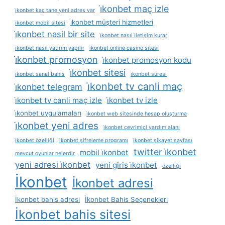
i̇konbet maç izle
i̇konbet kaç tane yeni adres var
i̇konbet müşteri hizmetleri
i̇konbet mobil sitesi
i̇konbet nasil bir site
i̇konbet nasıl i̇letişim kurar
i̇konbet nasıl yatırım yapılır
i̇konbet online casino sitesi
i̇konbet promosyon
i̇konbet promosyon kodu
i̇konbet sitesi
i̇konbet sanal bahis
i̇konbet süresi
i̇konbet tv canli maç
i̇konbet telegram
i̇konbet tv canli maç izle
i̇konbet tv izle
i̇konbet uygulamaları
i̇konbet web sitesinde hesap oluşturma
i̇konbet yeni adres
i̇konbet çevrimiçi yardım alanı
i̇konbet özelliği
i̇konbet şifreleme programı
i̇konbet şikayet sayfası
twitter i̇konbet
mobil i̇konbet
mevcut oyunlar nelerdir
yeni adresi i̇konbet
yeni giris i̇konbet
özelliği
İkonbet
İkonbet adresi
İkonbet bahis adresi
İkonbet Bahis Seçenekleri
İkonbet bahis sitesi