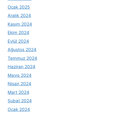
Ocak 2025
Aralık 2024
Kasım 2024
Ekim 2024
Eylül 2024
Ağustos 2024
Temmuz 2024
Haziran 2024
Mayıs 2024
Nisan 2024
Mart 2024
Şubat 2024
Ocak 2024