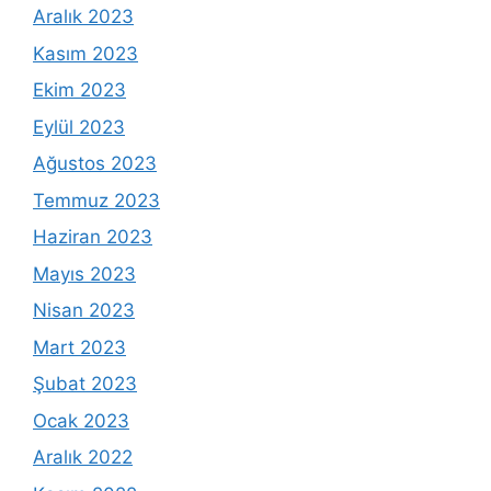
Aralık 2023
Kasım 2023
Ekim 2023
Eylül 2023
Ağustos 2023
Temmuz 2023
Haziran 2023
Mayıs 2023
Nisan 2023
Mart 2023
Şubat 2023
Ocak 2023
Aralık 2022