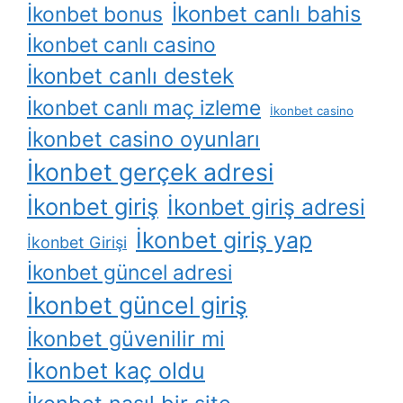
İkonbet canlı bahis
İkonbet bonus
İkonbet canlı casino
İkonbet canlı destek
İkonbet canlı maç izleme
İkonbet casino
İkonbet casino oyunları
İkonbet gerçek adresi
İkonbet giriş
İkonbet giriş adresi
İkonbet giriş yap
İkonbet Girişi
İkonbet güncel adresi
İkonbet güncel giriş
İkonbet güvenilir mi
İkonbet kaç oldu