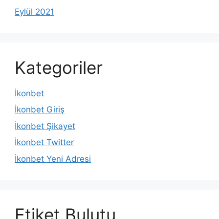
Eylül 2021
Kategoriler
İkonbet
İkonbet Giriş
İkonbet Şikayet
İkonbet Twitter
İkonbet Yeni Adresi
Etiket Bulutu