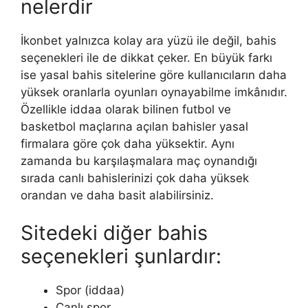
nelerdir
İkonbet yalnızca kolay ara yüzü ile değil, bahis
seçenekleri ile de dikkat çeker. En büyük farkı
ise yasal bahis sitelerine göre kullanıcıların daha
yüksek oranlarla oyunları oynayabilme imkânıdır.
Özellikle iddaa olarak bilinen futbol ve
basketbol maçlarına açılan bahisler yasal
firmalara göre çok daha yüksektir. Aynı
zamanda bu karşılaşmalara maç oynandığı
sırada canlı bahislerinizi çok daha yüksek
orandan ve daha basit alabilirsiniz.
Sitedeki diğer bahis
seçenekleri şunlardır:
Spor (iddaa)
Canlı spor