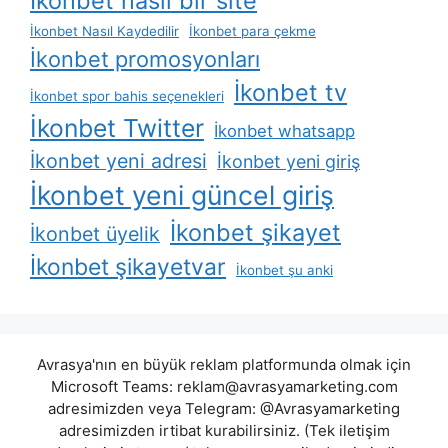
İkonbet nasıl bir site
İkonbet Nasıl Kaydedilir
İkonbet para çekme
İkonbet promosyonları
İkonbet tv
İkonbet spor bahis seçenekleri
İkonbet Twitter
İkonbet whatsapp
İkonbet yeni adresi
İkonbet yeni giriş
İkonbet yeni güncel giriş
İkonbet şikayet
İkonbet üyelik
İkonbet şikayetvar
İkonbet şu anki
Avrasya'nın en büyük reklam platformunda olmak için
Microsoft Teams:
reklam@avrasyamarketing.com
adresimizden veya Telegram: @Avrasyamarketing
adresimizden irtibat kurabilirsiniz. (Tek iletişim