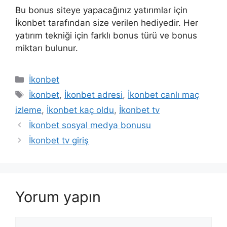
Bu bonus siteye yapacağınız yatırımlar için
İkonbet tarafından size verilen hediyedir. Her
yatırım tekniği için farklı bonus türü ve bonus
miktarı bulunur.
Kategoriler
İkonbet
Etiketler
İkonbet
,
İkonbet adresi
,
İkonbet canlı maç
izleme
,
İkonbet kaç oldu
,
İkonbet tv
İkonbet sosyal medya bonusu
İkonbet tv giriş
Yorum yapın
Yorum