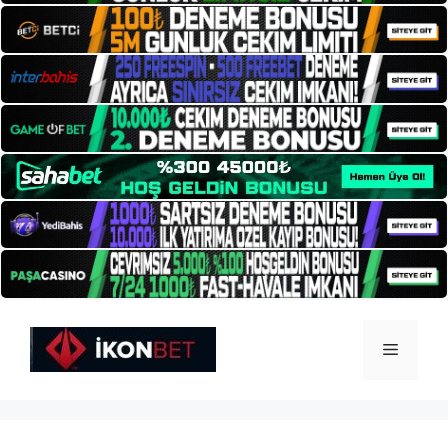
İçeriğe
atla
Menü