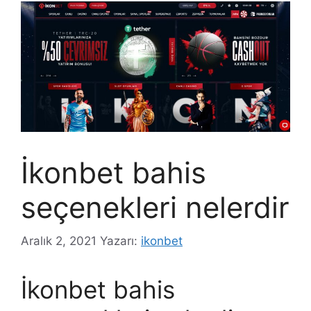
İkonbet bahis
seçenekleri nelerdir
Aralık 2, 2021
Yazarı:
ikonbet
İkonbet bahis