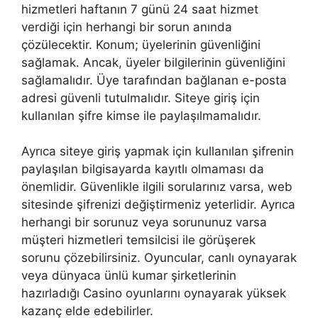
hizmetleri haftanın 7 günü 24 saat hizmet
verdiği için herhangi bir sorun anında
çözülecektir. Konum; üyelerinin güvenliğini
sağlamak. Ancak, üyeler bilgilerinin güvenliğini
sağlamalıdır. Üye tarafından bağlanan e-posta
adresi güvenli tutulmalıdır. Siteye giriş için
kullanılan şifre kimse ile paylaşılmamalıdır.
Ayrıca siteye giriş yapmak için kullanılan şifrenin
paylaşılan bilgisayarda kayıtlı olmaması da
önemlidir. Güvenlikle ilgili sorularınız varsa, web
sitesinde şifrenizi değiştirmeniz yeterlidir. Ayrıca
herhangi bir sorunuz veya sorununuz varsa
müşteri hizmetleri temsilcisi ile görüşerek
sorunu çözebilirsiniz. Oyuncular, canlı oynayarak
veya dünyaca ünlü kumar şirketlerinin
hazırladığı Casino oyunlarını oynayarak yüksek
kazanç elde edebilirler.