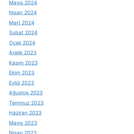
Mayıs 2024
Nisan 2024
Mart 2024
Şubat 2024
Ocak 2024
Aralık 2023
Kasım 2023
Ekim 2023
Eylül 2023
Ağustos 2023
Temmuz 2023
Haziran 2023
Mayıs 2023
Nisan 2023