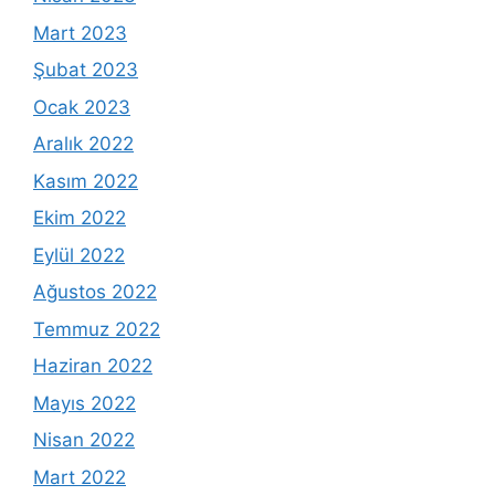
Mart 2023
Şubat 2023
Ocak 2023
Aralık 2022
Kasım 2022
Ekim 2022
Eylül 2022
Ağustos 2022
Temmuz 2022
Haziran 2022
Mayıs 2022
Nisan 2022
Mart 2022