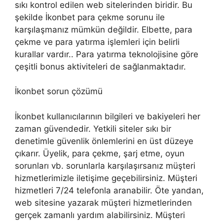
sıkı kontrol edilen web sitelerinden biridir. Bu
şekilde İkonbet para çekme sorunu ile
karşılaşmanız mümkün değildir. Elbette, para
çekme ve para yatırma işlemleri için belirli
kurallar vardır.. Para yatırma teknolojisine göre
çeşitli bonus aktiviteleri de sağlanmaktadır.
İkonbet sorun çözümü
İkonbet kullanıcılarının bilgileri ve bakiyeleri her
zaman güvendedir. Yetkili siteler sıkı bir
denetimle güvenlik önlemlerini en üst düzeye
çıkarır. Üyelik, para çekme, şarj etme, oyun
sorunları vb. sorunlarla karşılaşırsanız müşteri
hizmetlerimizle iletişime geçebilirsiniz. Müşteri
hizmetleri 7/24 telefonla aranabilir. Öte yandan,
web sitesine yazarak müşteri hizmetlerinden
gerçek zamanlı yardım alabilirsiniz. Müşteri