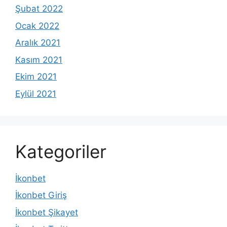
Şubat 2022
Ocak 2022
Aralık 2021
Kasım 2021
Ekim 2021
Eylül 2021
Kategoriler
İkonbet
İkonbet Giriş
İkonbet Şikayet