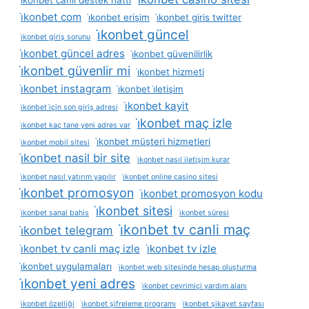
i̇konbet com
i̇konbet erişim
i̇konbet giris twitter
i̇konbet güncel
i̇konbet giriş sorunu
i̇konbet güncel adres
i̇konbet güvenilirlik
i̇konbet güvenlir mi
i̇konbet hizmeti
i̇konbet instagram
i̇konbet i̇letişim
i̇konbet kayit
i̇konbet i̇çin son giriş adresi
i̇konbet maç izle
i̇konbet kaç tane yeni adres var
i̇konbet müşteri hizmetleri
i̇konbet mobil sitesi
i̇konbet nasil bir site
i̇konbet nasıl i̇letişim kurar
i̇konbet nasıl yatırım yapılır
i̇konbet online casino sitesi
i̇konbet promosyon
i̇konbet promosyon kodu
i̇konbet sitesi
i̇konbet sanal bahis
i̇konbet süresi
i̇konbet tv canli maç
i̇konbet telegram
i̇konbet tv canli maç izle
i̇konbet tv izle
i̇konbet uygulamaları
i̇konbet web sitesinde hesap oluşturma
i̇konbet yeni adres
i̇konbet çevrimiçi yardım alanı
i̇konbet özelliği
i̇konbet şifreleme programı
i̇konbet şikayet sayfası