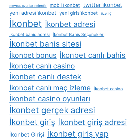
twitter i̇konbet
mobil i̇konbet
mevcut oyunlar nelerdir
yeni adresi i̇konbet
yeni giris i̇konbet
özelliği
İkonbet
İkonbet adresi
İkonbet bahis adresi
İkonbet Bahis Seçenekleri
İkonbet bahis sitesi
İkonbet canlı bahis
İkonbet bonus
İkonbet canlı casino
İkonbet canlı destek
İkonbet canlı maç izleme
İkonbet casino
İkonbet casino oyunları
İkonbet gerçek adresi
İkonbet giriş
İkonbet giriş adresi
İkonbet giriş yap
İkonbet Girişi