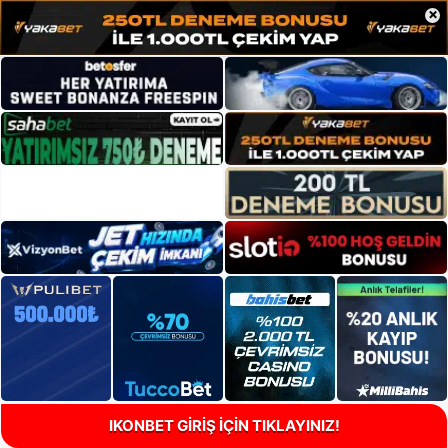
×
IKONBET GİRİŞ İÇİN TIKLAYINIZ!