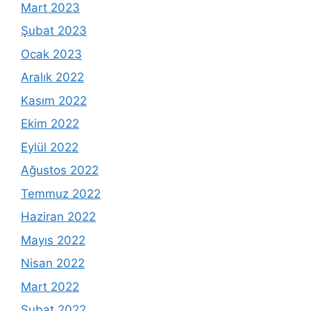
Mart 2023
Şubat 2023
Ocak 2023
Aralık 2022
Kasım 2022
Ekim 2022
Eylül 2022
Ağustos 2022
Temmuz 2022
Haziran 2022
Mayıs 2022
Nisan 2022
Mart 2022
Şubat 2022