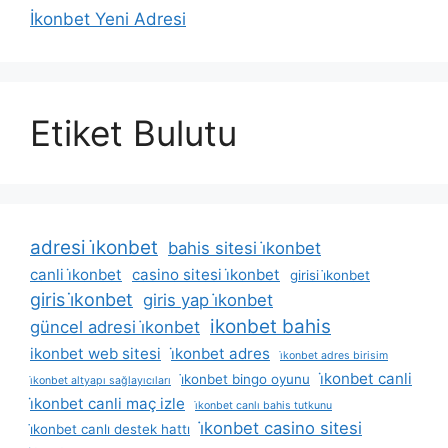
İkonbet Yeni Adresi
Etiket Bulutu
adresi i̇konbet
bahis sitesi i̇konbet
canli i̇konbet
casino sitesi i̇konbet
girisi i̇konbet
giris i̇konbet
giris yap i̇konbet
ikonbet bahis
güncel adresi i̇konbet
ikonbet web sitesi
i̇konbet adres
i̇konbet adres birisim
i̇konbet canli
i̇konbet bingo oyunu
i̇konbet altyapı sağlayıcıları
i̇konbet canli maç izle
i̇konbet canlı bahis tutkunu
i̇konbet casino sitesi
i̇konbet canlı destek hattı