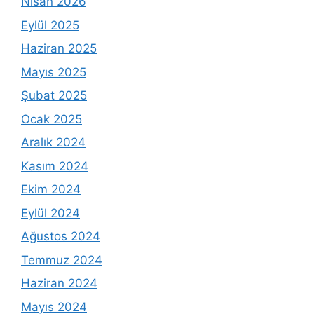
Nisan 2026
Eylül 2025
Haziran 2025
Mayıs 2025
Şubat 2025
Ocak 2025
Aralık 2024
Kasım 2024
Ekim 2024
Eylül 2024
Ağustos 2024
Temmuz 2024
Haziran 2024
Mayıs 2024