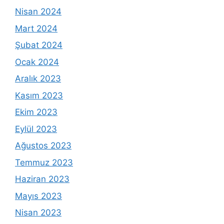
Nisan 2024
Mart 2024
Şubat 2024
Ocak 2024
Aralık 2023
Kasım 2023
Ekim 2023
Eylül 2023
Ağustos 2023
Temmuz 2023
Haziran 2023
Mayıs 2023
Nisan 2023