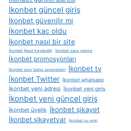
İkonbet güncel giriş
İkonbet güvenilir mi
İkonbet kaç oldu
İkonbet nasıl bir site
İkonbet Nasıl Kaydedilir
İkonbet para çekme
İkonbet promosyonları
İkonbet tv
İkonbet spor bahis seçenekleri
İkonbet Twitter
İkonbet whatsapp
İkonbet yeni adresi
İkonbet yeni giriş
İkonbet yeni güncel giriş
İkonbet şikayet
İkonbet üyelik
İkonbet şikayetvar
İkonbet şu anki