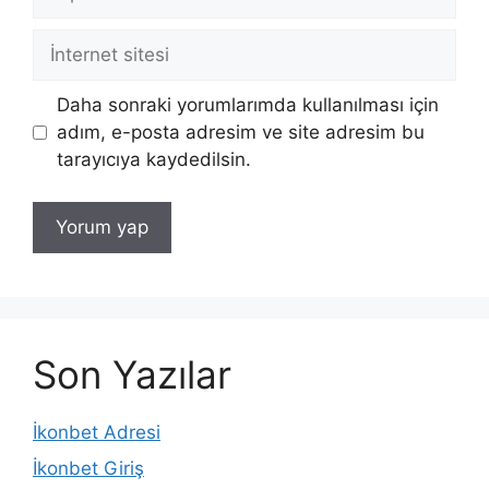
posta
İnternet
sitesi
Daha sonraki yorumlarımda kullanılması için
adım, e-posta adresim ve site adresim bu
tarayıcıya kaydedilsin.
Son Yazılar
İkonbet Adresi
İkonbet Giriş