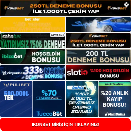
×
IKONBET GİRİŞ İÇİN TIKLAYINIZ!