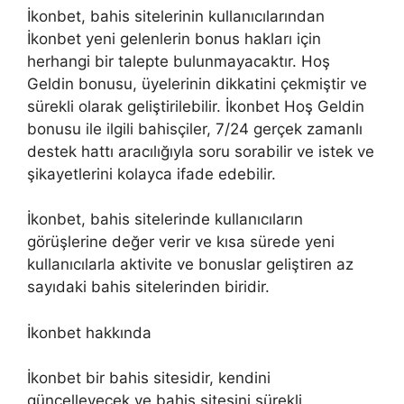
İkonbet, bahis sitelerinin kullanıcılarından
İkonbet yeni gelenlerin bonus hakları için
herhangi bir talepte bulunmayacaktır. Hoş
Geldin bonusu, üyelerinin dikkatini çekmiştir ve
sürekli olarak geliştirilebilir. İkonbet Hoş Geldin
bonusu ile ilgili bahisçiler, 7/24 gerçek zamanlı
destek hattı aracılığıyla soru sorabilir ve istek ve
şikayetlerini kolayca ifade edebilir.
İkonbet, bahis sitelerinde kullanıcıların
görüşlerine değer verir ve kısa sürede yeni
kullanıcılarla aktivite ve bonuslar geliştiren az
sayıdaki bahis sitelerinden biridir.
İkonbet hakkında
İkonbet bir bahis sitesidir, kendini
güncelleyecek ve bahis sitesini sürekli