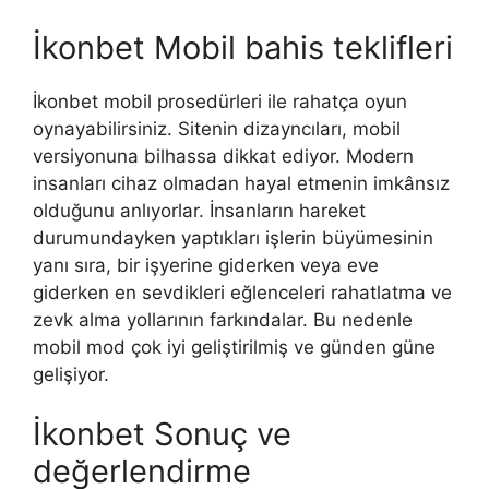
İkonbet Mobil bahis teklifleri
İkonbet mobil prosedürleri ile rahatça oyun
oynayabilirsiniz. Sitenin dizayncıları, mobil
versiyonuna bilhassa dikkat ediyor. Modern
insanları cihaz olmadan hayal etmenin imkânsız
olduğunu anlıyorlar. İnsanların hareket
durumundayken yaptıkları işlerin büyümesinin
yanı sıra, bir işyerine giderken veya eve
giderken en sevdikleri eğlenceleri rahatlatma ve
zevk alma yollarının farkındalar. Bu nedenle
mobil mod çok iyi geliştirilmiş ve günden güne
gelişiyor.
İkonbet Sonuç ve
değerlendirme