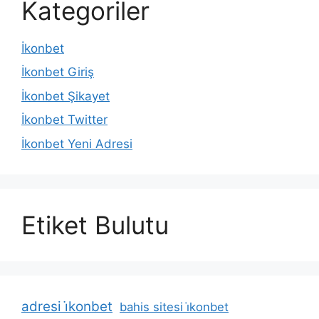
Kategoriler
İkonbet
İkonbet Giriş
İkonbet Şikayet
İkonbet Twitter
İkonbet Yeni Adresi
Etiket Bulutu
adresi i̇konbet
bahis sitesi i̇konbet