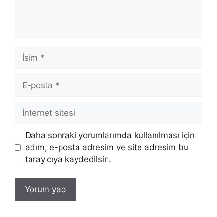
İsim
E-
posta
İnternet
sitesi
Daha sonraki yorumlarımda kullanılması için
adım, e-posta adresim ve site adresim bu
tarayıcıya kaydedilsin.