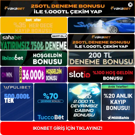
×
IKONBET GİRİŞ İÇİN TIKLAYINIZ!