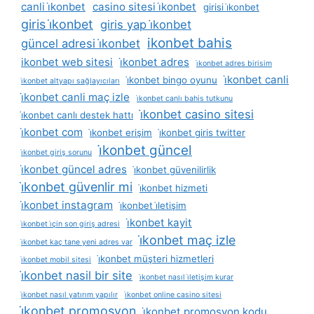
canli i̇konbet
casino sitesi i̇konbet
girisi i̇konbet
giris i̇konbet
giris yap i̇konbet
ikonbet bahis
güncel adresi i̇konbet
ikonbet web sitesi
i̇konbet adres
i̇konbet adres birisim
i̇konbet canli
i̇konbet bingo oyunu
i̇konbet altyapı sağlayıcıları
i̇konbet canli maç izle
i̇konbet canlı bahis tutkunu
i̇konbet casino sitesi
i̇konbet canlı destek hattı
i̇konbet com
i̇konbet erişim
i̇konbet giris twitter
i̇konbet güncel
i̇konbet giriş sorunu
i̇konbet güncel adres
i̇konbet güvenilirlik
i̇konbet güvenlir mi
i̇konbet hizmeti
i̇konbet instagram
i̇konbet i̇letişim
i̇konbet kayit
i̇konbet i̇çin son giriş adresi
i̇konbet maç izle
i̇konbet kaç tane yeni adres var
i̇konbet müşteri hizmetleri
i̇konbet mobil sitesi
i̇konbet nasil bir site
i̇konbet nasıl i̇letişim kurar
i̇konbet nasıl yatırım yapılır
i̇konbet online casino sitesi
i̇konbet promosyon
i̇konbet promosyon kodu