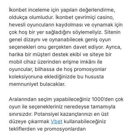
İkonbet inceleme için yapılan değerlendirme,
oldukça olumludur. İkonbet çevrimiçi casino,
hevesli oyuncuların kaydolması ve oynamak için
çok hoş bir yer sağladığını söylemeliyiz. Sitenin
genel dizaynı ve oynanabilecek geniş oyun
seçenekleri onu gerçekten davet ediyor. Ayrıca,
harika bir müşteri destek ekibi ve siteye bir
mobil cihaz üzerinden erişme imkânı ile
oyuncular, bilhassa de hoş promosyonlar
koleksiyonuna eklediğinizde bu hususta
memnuniyet bulacaklar.
Aralarından seçim yapabileceğiniz 1000’den çok
oyun ile seçenekleriniz neredeyse tamamıyla
sınırsızdır. Potansiyel kazançlarınızı en üst
düzeye çıkarmak
Vbet
kullanabileceğiniz
tekliflerden ve promosyonlardan