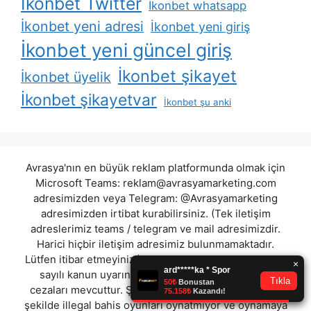
İkonbet Twitter
İkonbet whatsapp
İkonbet yeni adresi
İkonbet yeni giriş
İkonbet yeni güncel giriş
İkonbet şikayet
İkonbet üyelik
İkonbet şikayetvar
İkonbet şu anki
Avrasya'nın en büyük reklam platformunda olmak için
Microsoft Teams:
reklam@avrasyamarketing.com
adresimizden veya Telegram: @Avrasyamarketing
adresimizden irtibat kurabilirsiniz. (Tek iletişim
adreslerimiz teams / telegram ve mail adresimizdir.
Harici hiçbir iletişim adresimiz bulunmamaktadır.
Lütfen itibar etmeyiniz.) Türkiye yasalarına göre 7258
sayılı kanun uyarınca yasa dışı bahis oynamanın
cezaları mevcuttur. Şu an bulunduğunuz site hiç bir
şekilde illegal bahis oyunları oynatmıyor ve oynamaya