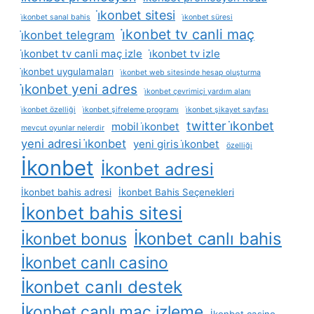
i̇konbet sitesi
i̇konbet sanal bahis
i̇konbet süresi
i̇konbet tv canli maç
i̇konbet telegram
i̇konbet tv canli maç izle
i̇konbet tv izle
i̇konbet uygulamaları
i̇konbet web sitesinde hesap oluşturma
i̇konbet yeni adres
i̇konbet çevrimiçi yardım alanı
i̇konbet özelliği
i̇konbet şifreleme programı
i̇konbet şikayet sayfası
twitter i̇konbet
mobil i̇konbet
mevcut oyunlar nelerdir
yeni adresi i̇konbet
yeni giris i̇konbet
özelliği
İkonbet
İkonbet adresi
İkonbet bahis adresi
İkonbet Bahis Seçenekleri
İkonbet bahis sitesi
İkonbet canlı bahis
İkonbet bonus
İkonbet canlı casino
İkonbet canlı destek
İkonbet canlı maç izleme
İkonbet casino