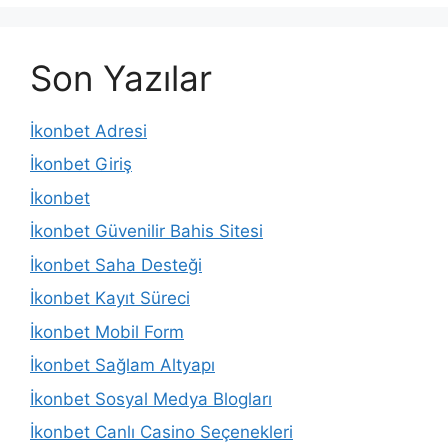
Son Yazılar
İkonbet Adresi
İkonbet Giriş
İkonbet
İkonbet Güvenilir Bahis Sitesi
İkonbet Saha Desteği
İkonbet Kayıt Süreci
İkonbet Mobil Form
İkonbet Sağlam Altyapı
İkonbet Sosyal Medya Blogları
İkonbet Canlı Casino Seçenekleri