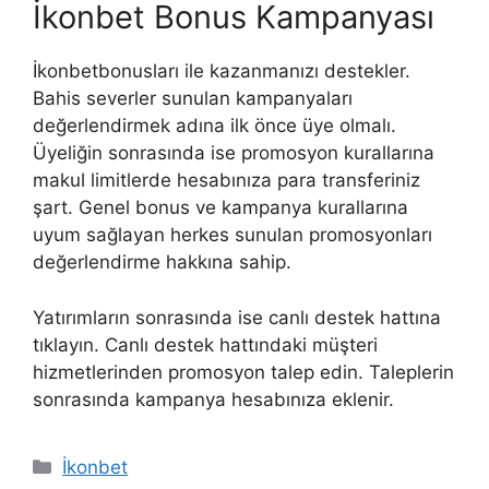
İkonbet Bonus Kampanyası
İkonbetbonusları ile kazanmanızı destekler.
Bahis severler sunulan kampanyaları
değerlendirmek adına ilk önce üye olmalı.
Üyeliğin sonrasında ise promosyon kurallarına
makul limitlerde hesabınıza para transferiniz
şart. Genel bonus ve kampanya kurallarına
uyum sağlayan herkes sunulan promosyonları
değerlendirme hakkına sahip.
Yatırımların sonrasında ise canlı destek hattına
tıklayın. Canlı destek hattındaki müşteri
hizmetlerinden promosyon talep edin. Taleplerin
sonrasında kampanya hesabınıza eklenir.
Kategoriler
İkonbet