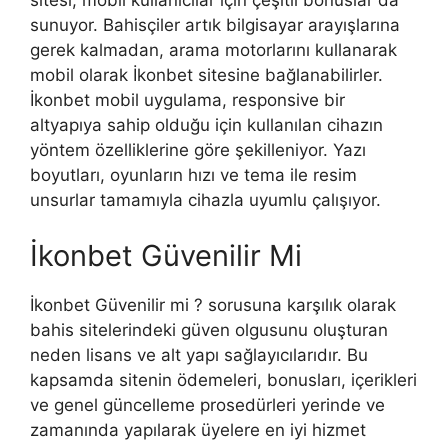
sitesi, mobil kullanıcılar için çeşitli bonuslar da
sunuyor. Bahisçiler artık bilgisayar arayışlarına
gerek kalmadan, arama motorlarını kullanarak
mobil olarak İkonbet sitesine bağlanabilirler.
İkonbet mobil uygulama, responsive bir
altyapıya sahip olduğu için kullanılan cihazın
yöntem özelliklerine göre şekilleniyor. Yazı
boyutları, oyunların hızı ve tema ile resim
unsurlar tamamıyla cihazla uyumlu çalışıyor.
İkonbet Güvenilir Mi
İkonbet Güvenilir mi ? sorusuna karşılık olarak
bahis sitelerindeki güven olgusunu oluşturan
neden lisans ve alt yapı sağlayıcılarıdır. Bu
kapsamda sitenin ödemeleri, bonusları, içerikleri
ve genel güncelleme prosedürleri yerinde ve
zamanında yapılarak üyelere en iyi hizmet