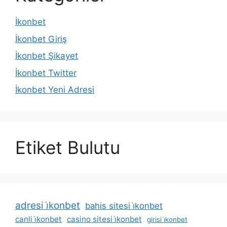
İkonbet
İkonbet Giriş
İkonbet Şikayet
İkonbet Twitter
İkonbet Yeni Adresi
Etiket Bulutu
adresi i̇konbet
bahis sitesi i̇konbet
canli i̇konbet
casino sitesi i̇konbet
girisi i̇konbet