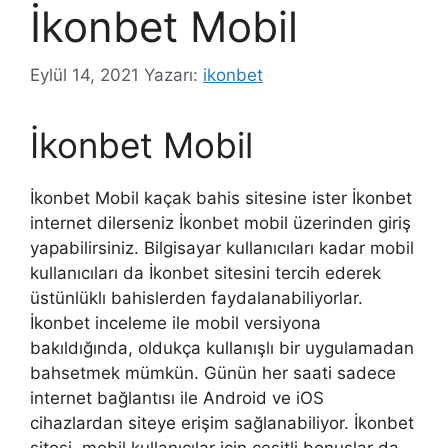
İkonbet Mobil
Eylül 14, 2021
Yazarı:
ikonbet
İkonbet Mobil
İkonbet Mobil kaçak bahis sitesine ister İkonbet
internet dilerseniz İkonbet mobil üzerinden giriş
yapabilirsiniz. Bilgisayar kullanıcıları kadar mobil
kullanıcıları da İkonbet sitesini tercih ederek
üstünlüklı bahislerden faydalanabiliyorlar.
İkonbet inceleme ile mobil versiyona
bakıldığında, oldukça kullanışlı bir uygulamadan
bahsetmek mümkün. Günün her saati sadece
internet bağlantısı ile Android ve iOS
cihazlardan siteye erişim sağlanabiliyor. İkonbet