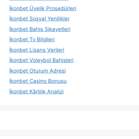
İkonbet Üyelik Prosedürleri
İkonbet Sosyal Yenilikler
İkonbet Bahis Şikayetleri
İkonbet Tv Bilgileri
İkonbet Lisans Verileri
İkonbet Voleybol Bahisleri
İkonbet Oturum Adresi
İkonbet Casino Bonusu
İkonbet Kârlılık Analizi