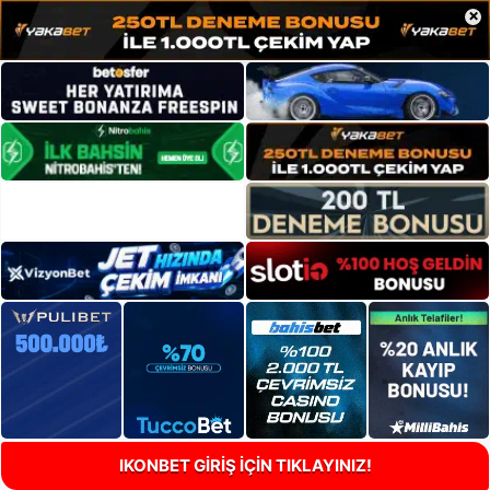
×
IKONBET GİRİŞ İÇİN TIKLAYINIZ!