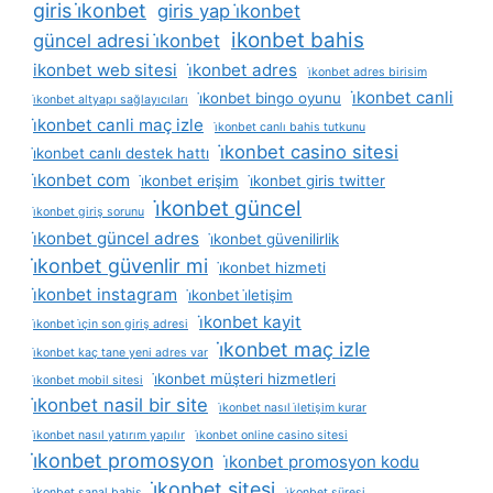
giris i̇konbet
giris yap i̇konbet
ikonbet bahis
güncel adresi i̇konbet
ikonbet web sitesi
i̇konbet adres
i̇konbet adres birisim
i̇konbet canli
i̇konbet bingo oyunu
i̇konbet altyapı sağlayıcıları
i̇konbet canli maç izle
i̇konbet canlı bahis tutkunu
i̇konbet casino sitesi
i̇konbet canlı destek hattı
i̇konbet com
i̇konbet erişim
i̇konbet giris twitter
i̇konbet güncel
i̇konbet giriş sorunu
i̇konbet güncel adres
i̇konbet güvenilirlik
i̇konbet güvenlir mi
i̇konbet hizmeti
i̇konbet instagram
i̇konbet i̇letişim
i̇konbet kayit
i̇konbet i̇çin son giriş adresi
i̇konbet maç izle
i̇konbet kaç tane yeni adres var
i̇konbet müşteri hizmetleri
i̇konbet mobil sitesi
i̇konbet nasil bir site
i̇konbet nasıl i̇letişim kurar
i̇konbet nasıl yatırım yapılır
i̇konbet online casino sitesi
i̇konbet promosyon
i̇konbet promosyon kodu
i̇konbet sitesi
i̇konbet sanal bahis
i̇konbet süresi