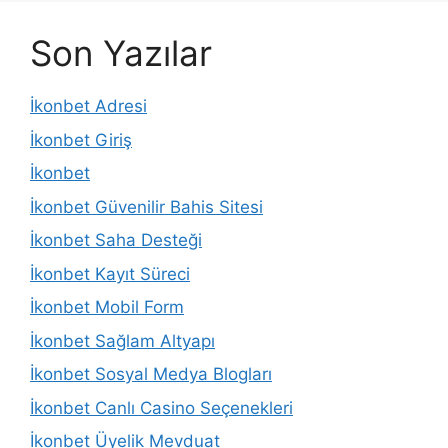
Son Yazılar
İkonbet Adresi
İkonbet Giriş
İkonbet
İkonbet Güvenilir Bahis Sitesi
İkonbet Saha Desteği
İkonbet Kayıt Süreci
İkonbet Mobil Form
İkonbet Sağlam Altyapı
İkonbet Sosyal Medya Blogları
İkonbet Canlı Casino Seçenekleri
İkonbet Üyelik Mevduat