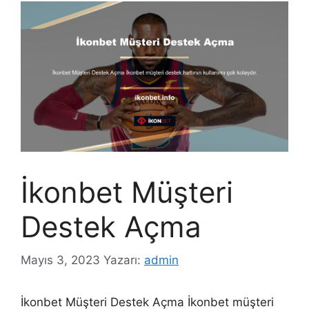
İkonbet Müşteri
Destek Açma
Mayıs 3, 2023
Yazarı:
admin
İkonbet Müşteri Destek Açma İkonbet müşteri