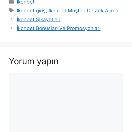
Kategoriler
İkonbet
Etiketler
İkonbet giriş
,
İkonbet Müşteri Destek Açma
İkonbet Şikayetleri
İkonbet Bonusları Ve Promosyonları
Yorum yapın
Yorum