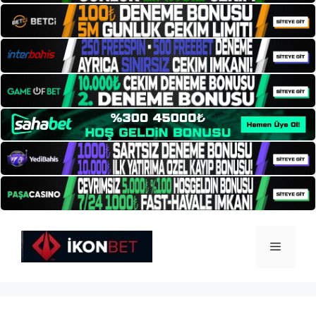
İçeriğe
atla
Menü