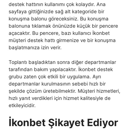
destek hattının kullanımı çok kolaydır. Ana
sayfaya gittiğinizde sağ alt kategoride bir
konuşma balonu göreceksiniz. Bu konuşma
balonuna tıklamak önünüzde küçük bir pencere
açacaktır. Bu pencere, bazı kullanıcı İkonbet
müşteri destek hattı girmenize ve bir konuşma
başlatmanıza izin verir.
Toplantı başladıktan sonra diğer departmanlar
tarafından bakım yapılacaktır. İkonbet destek
grubu zaten çok etkili bir uygulama. Ayrı
departmanlar kurulmasının sebebi hızlı bir
şekilde çözüm üretebilmektir. Müşteri hizmetleri,
hızlı yanıt verdikleri için hizmet kalitesiyle de
etkileyicidir.
İkonbet Şikayet Ediyor