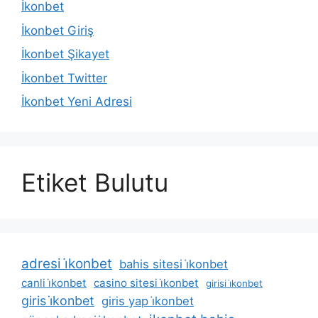
İkonbet
İkonbet Giriş
İkonbet Şikayet
İkonbet Twitter
İkonbet Yeni Adresi
Etiket Bulutu
adresi i̇konbet
bahis sitesi i̇konbet
canli i̇konbet
casino sitesi i̇konbet
girisi i̇konbet
giris i̇konbet
giris yap i̇konbet