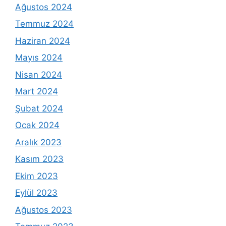
Ağustos 2024
Temmuz 2024
Haziran 2024
Mayıs 2024
Nisan 2024
Mart 2024
Şubat 2024
Ocak 2024
Aralık 2023
Kasım 2023
Ekim 2023
Eylül 2023
Ağustos 2023