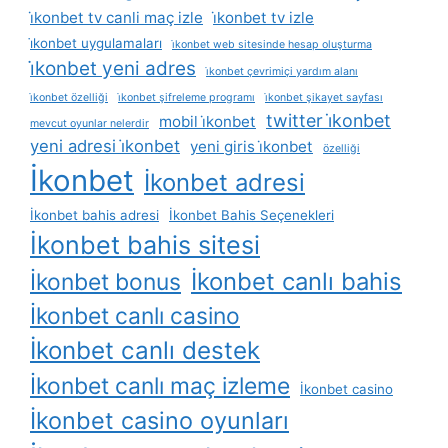
i̇konbet tv canli maç izle
i̇konbet tv izle
i̇konbet uygulamaları
i̇konbet web sitesinde hesap oluşturma
i̇konbet yeni adres
i̇konbet çevrimiçi yardım alanı
i̇konbet özelliği
i̇konbet şifreleme programı
i̇konbet şikayet sayfası
twitter i̇konbet
mobil i̇konbet
mevcut oyunlar nelerdir
yeni adresi i̇konbet
yeni giris i̇konbet
özelliği
İkonbet
İkonbet adresi
İkonbet bahis adresi
İkonbet Bahis Seçenekleri
İkonbet bahis sitesi
İkonbet canlı bahis
İkonbet bonus
İkonbet canlı casino
İkonbet canlı destek
İkonbet canlı maç izleme
İkonbet casino
İkonbet casino oyunları