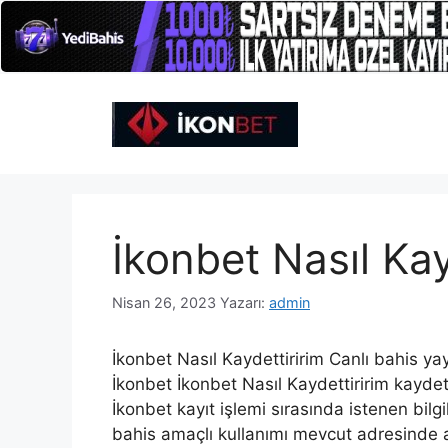
İçeriğe
atla
İkonbet Nasıl Kay
Nisan 26, 2023
Yazarı:
admin
İkonbet Nasıl Kaydettiririm Canlı bahis yayı
İkonbet İkonbet Nasıl Kaydettiririm kayde
İkonbet kayıt işlemi sırasında istenen bilg
bahis amaçlı kullanımı mevcut adresinde a