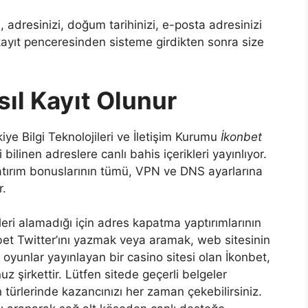
 adresinizi, doğum tarihinizi, e-posta adresinizi
ri kayıt penceresinden sisteme girdikten sonra size
sıl Kayıt Olunur
iye Bilgi Teknolojileri ve İletişim Kurumu
İkonbet
bilinen adreslere canlı bahis içerikleri yayınlıyor.
atırım bonuslarının tümü, VPN ve DNS ayarlarına
r.
nleri alamadığı için adres kapatma yaptırımlarının
et Twitter’ını yazmak veya aramak, web sitesinin
i oyunlar yayınlayan bir casino sitesi olan İkonbet,
 şirkettir. Lütfen sitede geçerli belgeler
n türlerinde kazancınızı her zaman çekebilirsiniz.