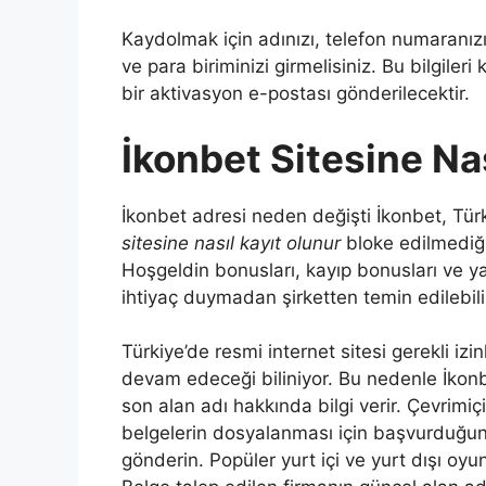
Kaydolmak için adınızı, telefon numaranızı,
ve para biriminizi girmelisiniz. Bu bilgile
bir aktivasyon e-postası gönderilecektir.
İkonbet Sitesine Na
İkonbet adresi neden değişti İkonbet, Türk
sitesine nasıl kayıt olunur
bloke edilmediği 
Hoşgeldin bonusları, kayıp bonusları ve y
ihtiyaç duymadan şirketten temin edilebili
Türkiye’de resmi internet sitesi gerekli izi
devam edeceği biliniyor. Bu nedenle İkonb
son alan adı hakkında bilgi verir. Çevrimiç
belgelerin dosyalanması için başvurduğunuz
gönderin. Popüler yurt içi ve yurt dışı oyu