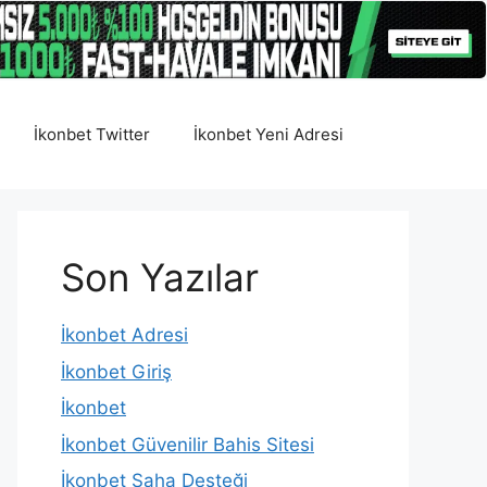
İkonbet Twitter
İkonbet Yeni Adresi
Son Yazılar
İkonbet Adresi
İkonbet Giriş
İkonbet
İkonbet Güvenilir Bahis Sitesi
İkonbet Saha Desteği