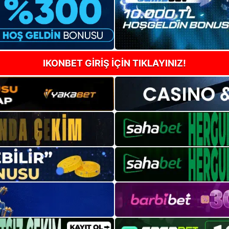
IKONBET GİRİŞ İÇİN TIKLAYINIZ!