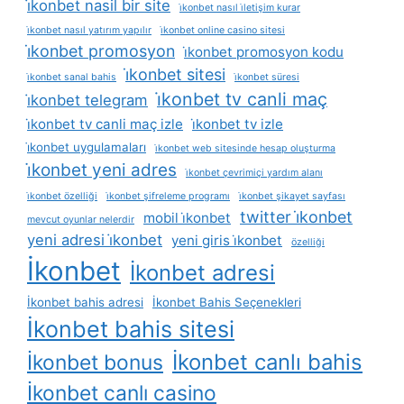
i̇konbet nasil bir site
i̇konbet nasıl i̇letişim kurar
i̇konbet nasıl yatırım yapılır
i̇konbet online casino sitesi
i̇konbet promosyon
i̇konbet promosyon kodu
i̇konbet sitesi
i̇konbet sanal bahis
i̇konbet süresi
i̇konbet tv canli maç
i̇konbet telegram
i̇konbet tv canli maç izle
i̇konbet tv izle
i̇konbet uygulamaları
i̇konbet web sitesinde hesap oluşturma
i̇konbet yeni adres
i̇konbet çevrimiçi yardım alanı
i̇konbet özelliği
i̇konbet şifreleme programı
i̇konbet şikayet sayfası
twitter i̇konbet
mobil i̇konbet
mevcut oyunlar nelerdir
yeni adresi i̇konbet
yeni giris i̇konbet
özelliği
İkonbet
İkonbet adresi
İkonbet bahis adresi
İkonbet Bahis Seçenekleri
İkonbet bahis sitesi
İkonbet canlı bahis
İkonbet bonus
İkonbet canlı casino