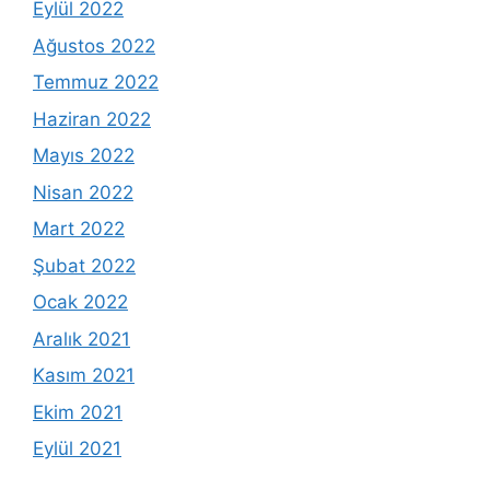
Eylül 2022
Ağustos 2022
Temmuz 2022
Haziran 2022
Mayıs 2022
Nisan 2022
Mart 2022
Şubat 2022
Ocak 2022
Aralık 2021
Kasım 2021
Ekim 2021
Eylül 2021