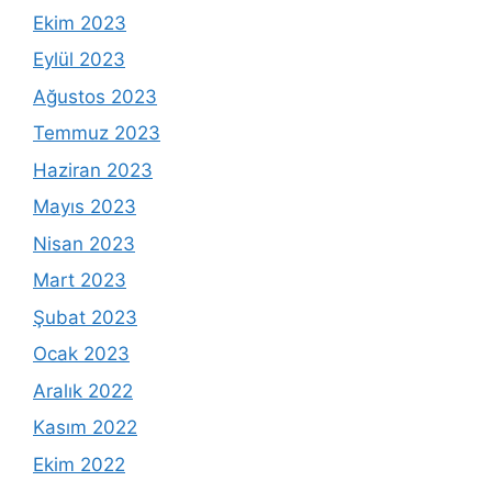
Ekim 2023
Eylül 2023
Ağustos 2023
Temmuz 2023
Haziran 2023
Mayıs 2023
Nisan 2023
Mart 2023
Şubat 2023
Ocak 2023
Aralık 2022
Kasım 2022
Ekim 2022