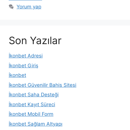
Yorum yap
Son Yazılar
İkonbet Adresi
İkonbet Giriş
İkonbet
İkonbet Güvenilir Bahis Sitesi
İkonbet Saha Desteği
İkonbet Kayıt Süreci
İkonbet Mobil Form
İkonbet Sağlam Altyapı