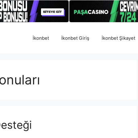
İkonbet
İkonbet Giriş
İkonbet Şikayet
onuları
esteği