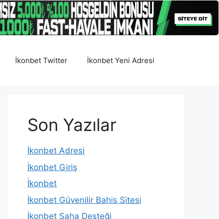
İkonbet Twitter
İkonbet Yeni Adresi
Son Yazılar
İkonbet Adresi
İkonbet Giriş
İkonbet
İkonbet Güvenilir Bahis Sitesi
İkonbet Saha Desteği