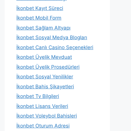
İkonbet Kayıt Süreci
İkonbet Mobil Form
İkonbet Sağlam Altyapı
İkonbet Sosyal Medya Blogları
İkonbet Canlı Casino Seçenekleri
İkonbet Üyelik Mevduat
İkonbet Üyelik Prosedürleri
İkonbet Sosyal Yenilikler
İkonbet Bahis Şikayetleri
İkonbet Tv Bilgileri
İkonbet Lisans Verileri
İkonbet Voleybol Bahisleri
İkonbet Oturum Adresi