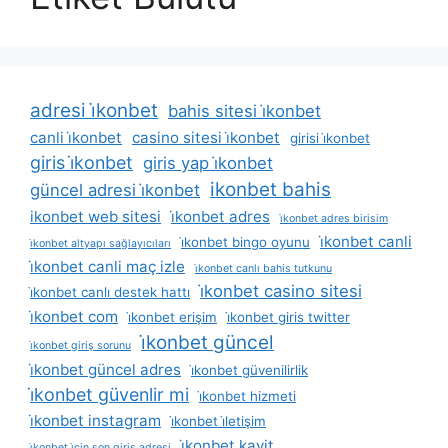
adresi i̇konbet
bahis sitesi i̇konbet
canli i̇konbet
casino sitesi i̇konbet
girisi i̇konbet
giris i̇konbet
giris yap i̇konbet
ikonbet bahis
güncel adresi i̇konbet
ikonbet web sitesi
i̇konbet adres
i̇konbet adres birisim
i̇konbet canli
i̇konbet bingo oyunu
i̇konbet altyapı sağlayıcıları
i̇konbet canli maç izle
i̇konbet canlı bahis tutkunu
i̇konbet casino sitesi
i̇konbet canlı destek hattı
i̇konbet com
i̇konbet erişim
i̇konbet giris twitter
i̇konbet güncel
i̇konbet giriş sorunu
i̇konbet güncel adres
i̇konbet güvenilirlik
i̇konbet güvenlir mi
i̇konbet hizmeti
i̇konbet instagram
i̇konbet i̇letişim
i̇konbet kayit
i̇konbet i̇çin son giriş adresi