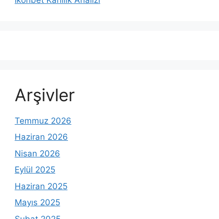
Arşivler
Temmuz 2026
Haziran 2026
Nisan 2026
Eylül 2025
Haziran 2025
Mayıs 2025
Şubat 2025