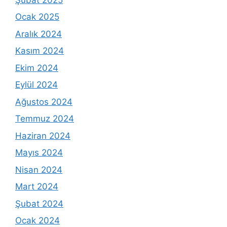
Ocak 2025
Aralık 2024
Kasım 2024
Ekim 2024
Eylül 2024
Ağustos 2024
Temmuz 2024
Haziran 2024
Mayıs 2024
Nisan 2024
Mart 2024
Şubat 2024
Ocak 2024