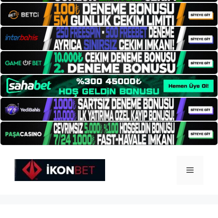
İçeriğe
atla
Menü