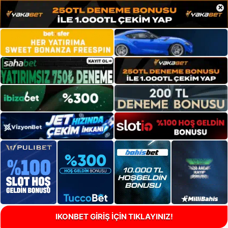
×
IKONBET GİRİŞ İÇİN TIKLAYINIZ!