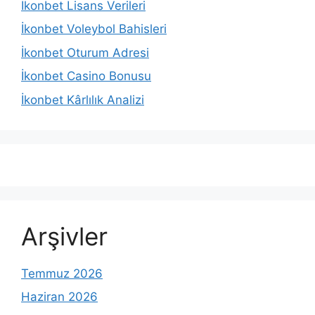
İkonbet Lisans Verileri
İkonbet Voleybol Bahisleri
İkonbet Oturum Adresi
İkonbet Casino Bonusu
İkonbet Kârlılık Analizi
Arşivler
Temmuz 2026
Haziran 2026