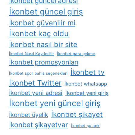
İkonbet güncel adresi
İkonbet güncel giriş
İkonbet güvenilir mi
İkonbet kaç oldu
İkonbet nasıl bir site
İkonbet Nasıl Kaydedilir
İkonbet para çekme
İkonbet promosyonları
İkonbet tv
İkonbet spor bahis seçenekleri
İkonbet Twitter
İkonbet whatsapp
İkonbet yeni adresi
İkonbet yeni giriş
İkonbet yeni güncel giriş
İkonbet şikayet
İkonbet üyelik
İkonbet şikayetvar
İkonbet şu anki