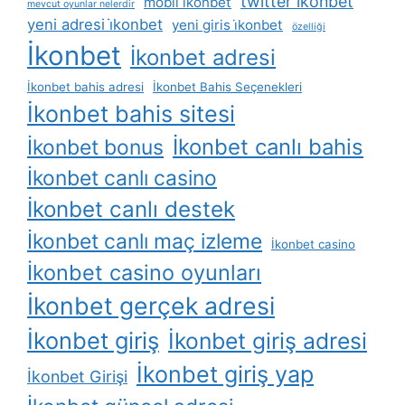
twitter i̇konbet
mobil i̇konbet
mevcut oyunlar nelerdir
yeni adresi i̇konbet
yeni giris i̇konbet
özelliği
İkonbet
İkonbet adresi
İkonbet bahis adresi
İkonbet Bahis Seçenekleri
İkonbet bahis sitesi
İkonbet canlı bahis
İkonbet bonus
İkonbet canlı casino
İkonbet canlı destek
İkonbet canlı maç izleme
İkonbet casino
İkonbet casino oyunları
İkonbet gerçek adresi
İkonbet giriş
İkonbet giriş adresi
İkonbet giriş yap
İkonbet Girişi