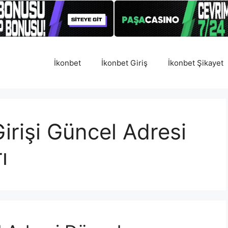
İkonbet
İkonbet Giriş
İkonbet Şikayet
irişi Güncel Adresi
ı