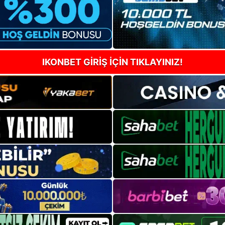
IKONBET GİRİŞ İÇİN TIKLAYINIZ!