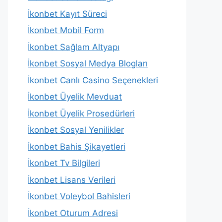
İkonbet Kayıt Süreci
İkonbet Mobil Form
İkonbet Sağlam Altyapı
İkonbet Sosyal Medya Blogları
İkonbet Canlı Casino Seçenekleri
İkonbet Üyelik Mevduat
İkonbet Üyelik Prosedürleri
İkonbet Sosyal Yenilikler
İkonbet Bahis Şikayetleri
İkonbet Tv Bilgileri
İkonbet Lisans Verileri
İkonbet Voleybol Bahisleri
İkonbet Oturum Adresi