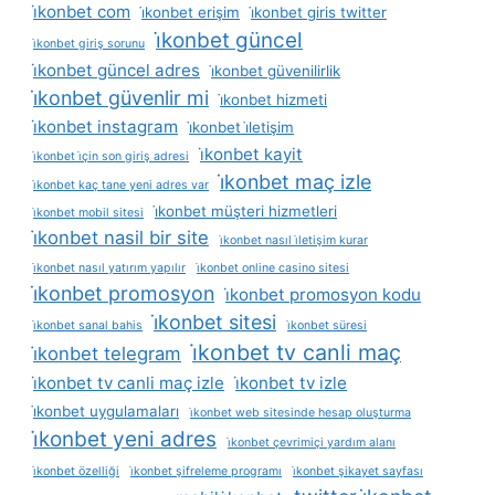
i̇konbet com
i̇konbet erişim
i̇konbet giris twitter
i̇konbet güncel
i̇konbet giriş sorunu
i̇konbet güncel adres
i̇konbet güvenilirlik
i̇konbet güvenlir mi
i̇konbet hizmeti
i̇konbet instagram
i̇konbet i̇letişim
i̇konbet kayit
i̇konbet i̇çin son giriş adresi
i̇konbet maç izle
i̇konbet kaç tane yeni adres var
i̇konbet müşteri hizmetleri
i̇konbet mobil sitesi
i̇konbet nasil bir site
i̇konbet nasıl i̇letişim kurar
i̇konbet nasıl yatırım yapılır
i̇konbet online casino sitesi
i̇konbet promosyon
i̇konbet promosyon kodu
i̇konbet sitesi
i̇konbet sanal bahis
i̇konbet süresi
i̇konbet tv canli maç
i̇konbet telegram
i̇konbet tv canli maç izle
i̇konbet tv izle
i̇konbet uygulamaları
i̇konbet web sitesinde hesap oluşturma
i̇konbet yeni adres
i̇konbet çevrimiçi yardım alanı
i̇konbet özelliği
i̇konbet şifreleme programı
i̇konbet şikayet sayfası