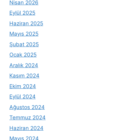
Nisan 2026
Eylül 2025
Haziran 2025
Mayıs 2025
Şubat 2025
Ocak 2025
Aralık 2024
Kasım 2024
Ekim 2024
Eylül 2024
Ağustos 2024
Temmuz 2024
Haziran 2024
Mayıs 2024