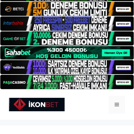
İçeriğe
atla
Menü