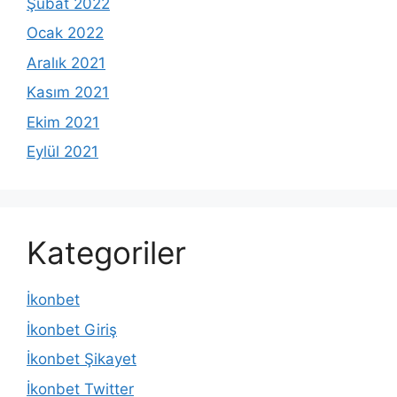
Şubat 2022
Ocak 2022
Aralık 2021
Kasım 2021
Ekim 2021
Eylül 2021
Kategoriler
İkonbet
İkonbet Giriş
İkonbet Şikayet
İkonbet Twitter