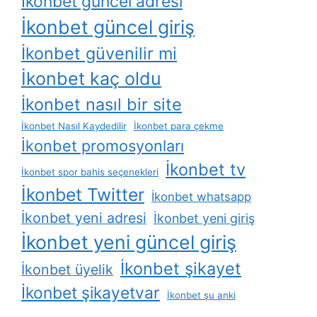
İkonbet güncel adresi
İkonbet güncel giriş
İkonbet güvenilir mi
İkonbet kaç oldu
İkonbet nasıl bir site
İkonbet Nasıl Kaydedilir
İkonbet para çekme
İkonbet promosyonları
İkonbet tv
İkonbet spor bahis seçenekleri
İkonbet Twitter
İkonbet whatsapp
İkonbet yeni adresi
İkonbet yeni giriş
İkonbet yeni güncel giriş
İkonbet şikayet
İkonbet üyelik
İkonbet şikayetvar
İkonbet şu anki