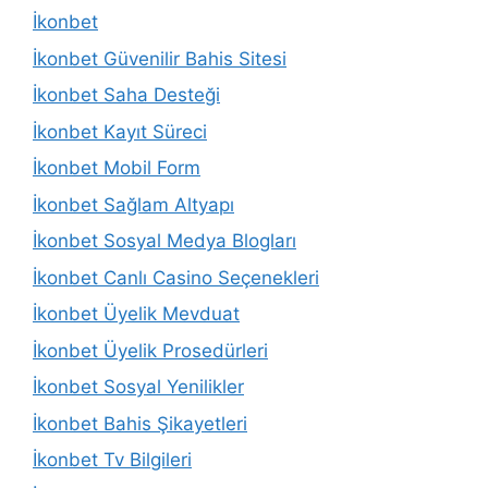
İkonbet
İkonbet Güvenilir Bahis Sitesi
İkonbet Saha Desteği
İkonbet Kayıt Süreci
İkonbet Mobil Form
İkonbet Sağlam Altyapı
İkonbet Sosyal Medya Blogları
İkonbet Canlı Casino Seçenekleri
İkonbet Üyelik Mevduat
İkonbet Üyelik Prosedürleri
İkonbet Sosyal Yenilikler
İkonbet Bahis Şikayetleri
İkonbet Tv Bilgileri