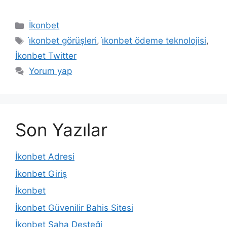
Kategoriler
İkonbet
Etiketler
i̇konbet görüşleri
,
i̇konbet ödeme teknolojisi
,
İkonbet Twitter
Yorum yap
Son Yazılar
İkonbet Adresi
İkonbet Giriş
İkonbet
İkonbet Güvenilir Bahis Sitesi
İkonbet Saha Desteği