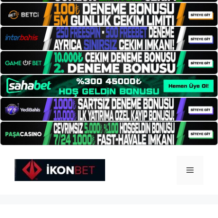
İçeriğe
atla
Menü