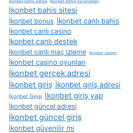
İkonbet bahis adresi
İkonbet Bahis Seçenekleri
İkonbet bahis sitesi
İkonbet canlı bahis
İkonbet bonus
İkonbet canlı casino
İkonbet canlı destek
İkonbet canlı maç izleme
İkonbet casino
İkonbet casino oyunları
İkonbet gerçek adresi
İkonbet giriş
İkonbet giriş adresi
İkonbet giriş yap
İkonbet Girişi
İkonbet güncel adresi
İkonbet güncel giriş
İkonbet güvenilir mi