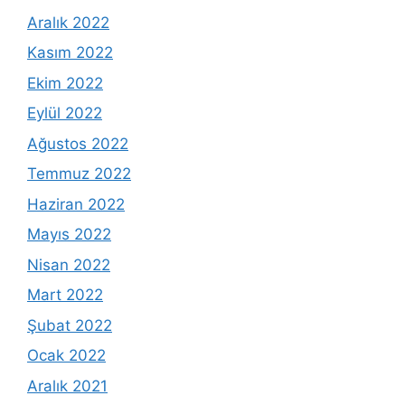
Aralık 2022
Kasım 2022
Ekim 2022
Eylül 2022
Ağustos 2022
Temmuz 2022
Haziran 2022
Mayıs 2022
Nisan 2022
Mart 2022
Şubat 2022
Ocak 2022
Aralık 2021