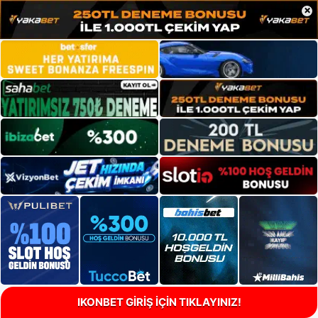
×
IKONBET GİRİŞ İÇİN TIKLAYINIZ!