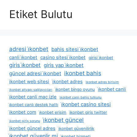
Etiket Bulutu
adresi i̇konbet
bahis sitesi i̇konbet
canli i̇konbet
casino sitesi i̇konbet
girisi i̇konbet
giris i̇konbet
giris yap i̇konbet
ikonbet bahis
güncel adresi i̇konbet
ikonbet web sitesi
i̇konbet adres
i̇konbet adres birisim
i̇konbet canli
i̇konbet bingo oyunu
i̇konbet altyapı sağlayıcıları
i̇konbet canli maç izle
i̇konbet canlı bahis tutkunu
i̇konbet casino sitesi
i̇konbet canlı destek hattı
i̇konbet com
i̇konbet erişim
i̇konbet giris twitter
i̇konbet güncel
i̇konbet giriş sorunu
i̇konbet güncel adres
i̇konbet güvenilirlik
i̇konbet güvenlir mi
i̇konbet hizmeti