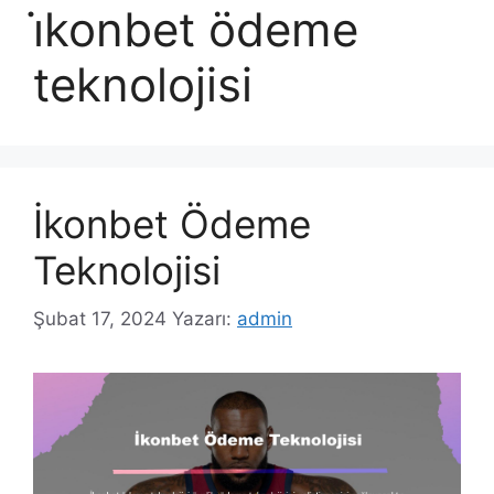
i̇konbet ödeme
teknolojisi
İkonbet Ödeme
Teknolojisi
Şubat 17, 2024
Yazarı:
admin