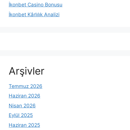
İkonbet Casino Bonusu
İkonbet Kârlılık Analizi
Arşivler
Temmuz 2026
Haziran 2026
Nisan 2026
Eylül 2025
Haziran 2025