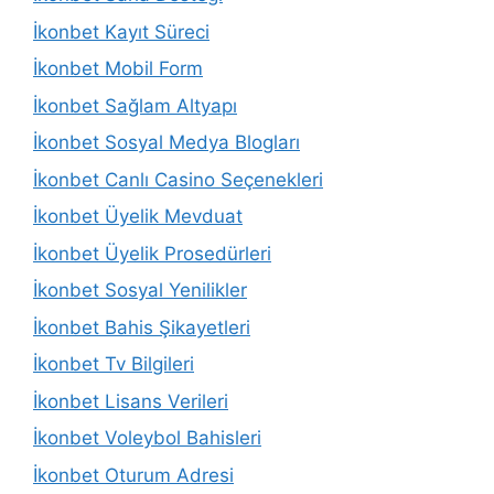
İkonbet Kayıt Süreci
İkonbet Mobil Form
İkonbet Sağlam Altyapı
İkonbet Sosyal Medya Blogları
İkonbet Canlı Casino Seçenekleri
İkonbet Üyelik Mevduat
İkonbet Üyelik Prosedürleri
İkonbet Sosyal Yenilikler
İkonbet Bahis Şikayetleri
İkonbet Tv Bilgileri
İkonbet Lisans Verileri
İkonbet Voleybol Bahisleri
İkonbet Oturum Adresi