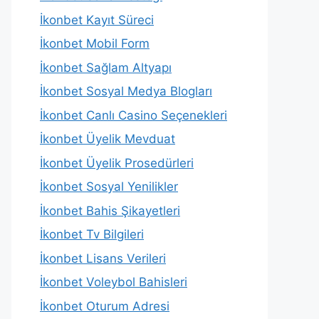
İkonbet Kayıt Süreci
İkonbet Mobil Form
İkonbet Sağlam Altyapı
İkonbet Sosyal Medya Blogları
İkonbet Canlı Casino Seçenekleri
İkonbet Üyelik Mevduat
İkonbet Üyelik Prosedürleri
İkonbet Sosyal Yenilikler
İkonbet Bahis Şikayetleri
İkonbet Tv Bilgileri
İkonbet Lisans Verileri
İkonbet Voleybol Bahisleri
İkonbet Oturum Adresi