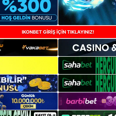
IKONBET GİRİŞ İÇİN TIKLAYINIZ!