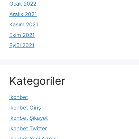
Ocak 2022
Aralık 2021
Kasım 2021
Ekim 2021
Eylül 2021
Kategoriler
İkonbet
İkonbet Giriş
İkonbet Şikayet
İkonbet Twitter
İkonbet Yeni Adresi