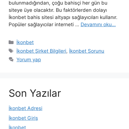
bulunmadığından, çoğu bahisçi her gün bu
siteye üye olacaktır. Bu faktörlerden dolayı
İkonbet bahis sitesi altyapı sağlayıcıları kullanır.
Popüler sağlayıcılar interneti …
Devamını oku…
Kategoriler
İkonbet
Etiketler
İkonbet Şirket Bilgileri
,
İkonbet Sorunu
Yorum yap
Son Yazılar
İkonbet Adresi
İkonbet Giriş
İkonbet