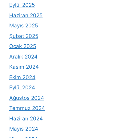
Eylül 2025
Haziran 2025
Mayıs 2025
Şubat 2025
Ocak 2025
Aralık 2024
Kasım 2024
Ekim 2024
Eylül 2024
Ağustos 2024
Temmuz 2024
Haziran 2024
Mayıs 2024