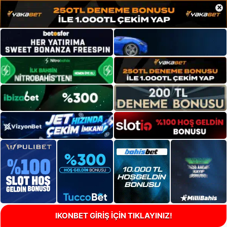
×
IKONBET GİRİŞ İÇİN TIKLAYINIZ!