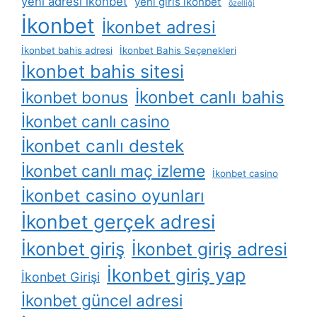
yeni adresi i̇konbet
yeni giris i̇konbet
özelliği
İkonbet
İkonbet adresi
İkonbet bahis adresi
İkonbet Bahis Seçenekleri
İkonbet bahis sitesi
İkonbet canlı bahis
İkonbet bonus
İkonbet canlı casino
İkonbet canlı destek
İkonbet canlı maç izleme
İkonbet casino
İkonbet casino oyunları
İkonbet gerçek adresi
İkonbet giriş
İkonbet giriş adresi
İkonbet giriş yap
İkonbet Girişi
İkonbet güncel adresi