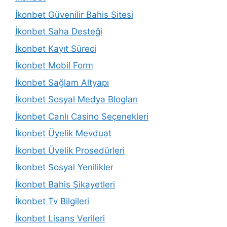
İkonbet Güvenilir Bahis Sitesi
İkonbet Saha Desteği
İkonbet Kayıt Süreci
İkonbet Mobil Form
İkonbet Sağlam Altyapı
İkonbet Sosyal Medya Blogları
İkonbet Canlı Casino Seçenekleri
İkonbet Üyelik Mevduat
İkonbet Üyelik Prosedürleri
İkonbet Sosyal Yenilikler
İkonbet Bahis Şikayetleri
İkonbet Tv Bilgileri
İkonbet Lisans Verileri