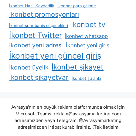
İkonbet Nasıl Kaydedilir
İkonbet para çekme
İkonbet promosyonları
İkonbet tv
İkonbet spor bahis seçenekleri
İkonbet Twitter
İkonbet whatsapp
İkonbet yeni adresi
İkonbet yeni giriş
İkonbet yeni güncel giriş
İkonbet şikayet
İkonbet üyelik
İkonbet şikayetvar
İkonbet şu anki
Avrasya'nın en büyük reklam platformunda olmak için
Microsoft Teams:
reklam@avrasyamarketing.com
adresimizden veya Telegram: @Avrasyamarketing
adresimizden irtibat kurabilirsiniz. (Tek iletişim
adreslerimiz teams / telegram ve mail adresimizdir.