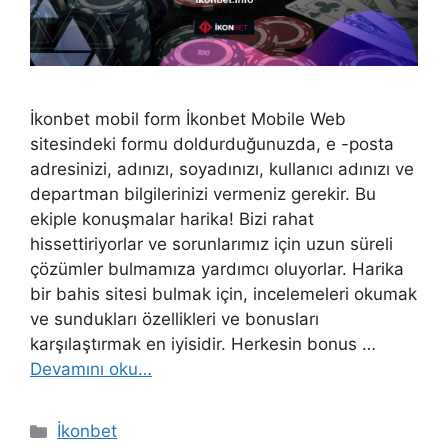
İkonbet mobil form İkonbet Mobile Web
sitesindeki formu doldurduğunuzda, e -posta
adresinizi, adınızı, soyadınızı, kullanıcı adınızı ve
departman bilgilerinizi vermeniz gerekir. Bu
ekiple konuşmalar harika! Bizi rahat
hissettiriyorlar ve sorunlarımız için uzun süreli
çözümler bulmamıza yardımcı oluyorlar. Harika
bir bahis sitesi bulmak için, incelemeleri okumak
ve sundukları özellikleri ve bonusları
karşılaştırmak en iyisidir. Herkesin bonus …
Devamını oku…
Kategoriler
İkonbet