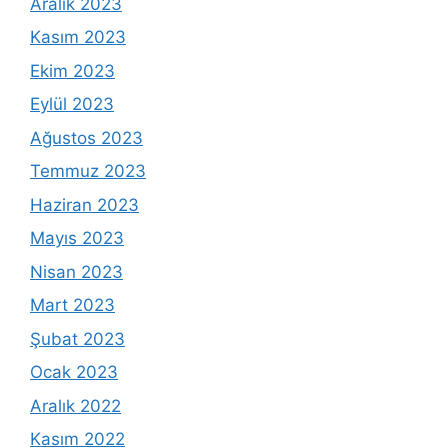
Aralık 2023
Kasım 2023
Ekim 2023
Eylül 2023
Ağustos 2023
Temmuz 2023
Haziran 2023
Mayıs 2023
Nisan 2023
Mart 2023
Şubat 2023
Ocak 2023
Aralık 2022
Kasım 2022