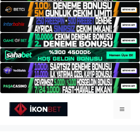
İçeriğe
atla
Menü