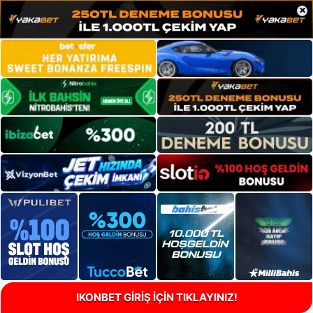
×
IKONBET GİRİŞ İÇİN TIKLAYINIZ!