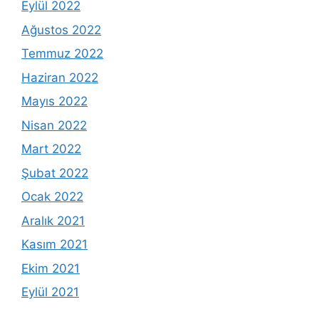
Eylül 2022
Ağustos 2022
Temmuz 2022
Haziran 2022
Mayıs 2022
Nisan 2022
Mart 2022
Şubat 2022
Ocak 2022
Aralık 2021
Kasım 2021
Ekim 2021
Eylül 2021