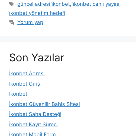
Etiketler
güncel adresi i̇konbet
,
i̇konbet canlı yayını
,
i̇konbet yönetim hedefi
Yorum yap
Son Yazılar
İkonbet Adresi
İkonbet Giriş
İkonbet
İkonbet Güvenilir Bahis Sitesi
İkonbet Saha Desteği
İkonbet Kayıt Süreci
İkonbet Mobil Form