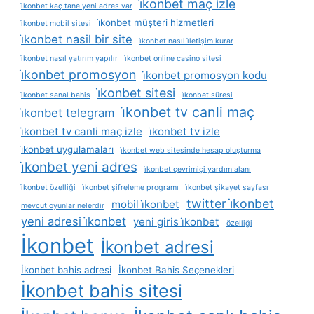
i̇konbet maç izle
i̇konbet kaç tane yeni adres var
i̇konbet müşteri hizmetleri
i̇konbet mobil sitesi
i̇konbet nasil bir site
i̇konbet nasıl i̇letişim kurar
i̇konbet nasıl yatırım yapılır
i̇konbet online casino sitesi
i̇konbet promosyon
i̇konbet promosyon kodu
i̇konbet sitesi
i̇konbet sanal bahis
i̇konbet süresi
i̇konbet tv canli maç
i̇konbet telegram
i̇konbet tv canli maç izle
i̇konbet tv izle
i̇konbet uygulamaları
i̇konbet web sitesinde hesap oluşturma
i̇konbet yeni adres
i̇konbet çevrimiçi yardım alanı
i̇konbet özelliği
i̇konbet şifreleme programı
i̇konbet şikayet sayfası
twitter i̇konbet
mobil i̇konbet
mevcut oyunlar nelerdir
yeni adresi i̇konbet
yeni giris i̇konbet
özelliği
İkonbet
İkonbet adresi
İkonbet bahis adresi
İkonbet Bahis Seçenekleri
İkonbet bahis sitesi