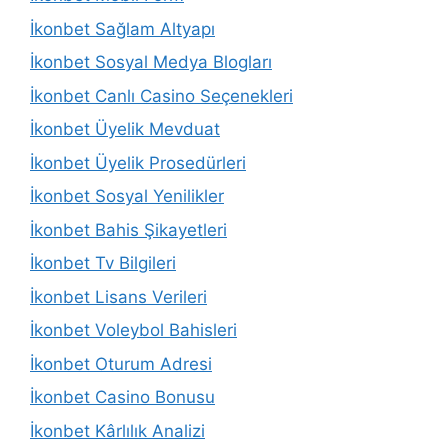
İkonbet Sağlam Altyapı
İkonbet Sosyal Medya Blogları
İkonbet Canlı Casino Seçenekleri
İkonbet Üyelik Mevduat
İkonbet Üyelik Prosedürleri
İkonbet Sosyal Yenilikler
İkonbet Bahis Şikayetleri
İkonbet Tv Bilgileri
İkonbet Lisans Verileri
İkonbet Voleybol Bahisleri
İkonbet Oturum Adresi
İkonbet Casino Bonusu
İkonbet Kârlılık Analizi